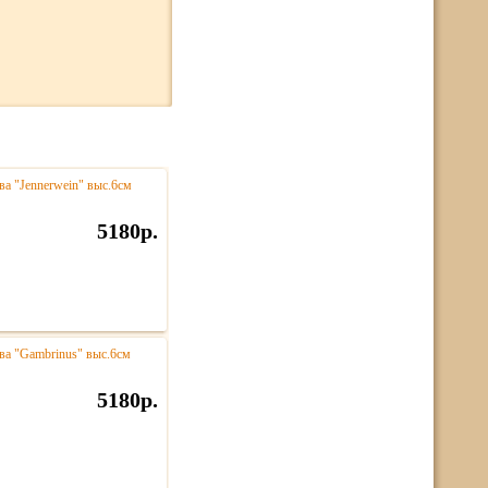
а "Jennerwein" выс.6см
5180р.
ва "Gambrinus" выс.6см
5180р.