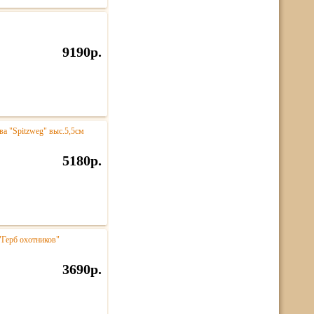
9190р.
а "Spitzweg" выс.5,5см
5180р.
"Герб охотников"
3690р.