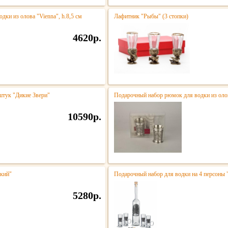
дки из олова "Vienna", h.8,5 см
Лафитник "Рыбы" (3 стопки)
4620р.
штук "Дикие Звери"
Подарочный набор рюмок для водки из олов
10590р.
ский"
Подарочный набор для водки на 4 персоны 
5280р.