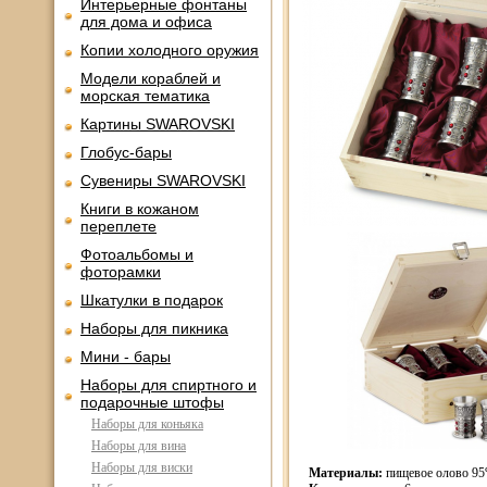
Интерьерные фонтаны
для дома и офиса
Копии холодного оружия
Модели кораблей и
морская тематика
Картины SWAROVSKI
Глобус-бары
Сувениры SWAROVSKI
Книги в кожаном
переплете
Фотоальбомы и
фоторамки
Шкатулки в подарок
Наборы для пикника
Мини - бары
Наборы для спиртного и
подарочные штофы
Наборы для коньяка
Наборы для вина
Наборы для виски
Материалы:
пищевое олово 95%