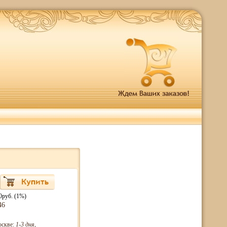
0руб. (1%)
46
оскве:
1-3 дня
,