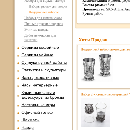
Наборы для водки и ликера
Комплектация:
6 рюмок, дерев
Высота рюмок:
6 см.
Наборы рюмок для водки
Производство:
SKS-Artina, Авс
Подарочные наборы
Ручная работа
Наборы для шампанского
Пивные кружки в подарок
Элитные штофы
Дубовые емкости для
Хиты Продаж
напитков
Сервизы кофейные
Подарочный набор рюмок для водк
Сервизы чайные
Сундуки ручной работы
Статуэтки и скульптуры
Вазы декоративные
Часы интерьерные
Каминные часы и
Набор 2-х стопок-перевертышей 
аксессуары из бронзы
Настольные игры
Офисный гольф
Шахматы
Нарды