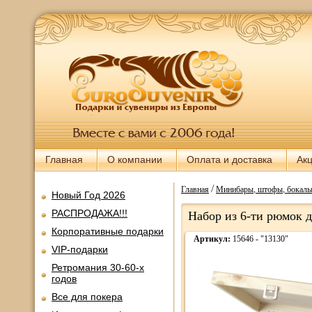
Главная
О компании
Оплата и доставка
Ак
/
Главная
Минибары, штофы, бокалы,
Новый Год 2026
РАСПРОДАЖА!!!
Набор из 6-ти рюмок д
Корпоративные подарки
Артикул:
15646 - "13130"
VIP-подарки
Ретромания 30-60-х
годов
Все для покера