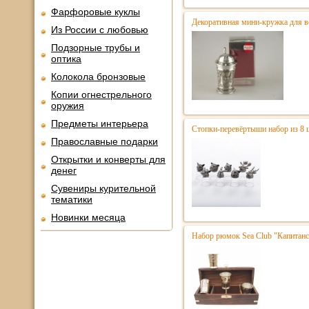
Фарфоровые куклы
Декоративная мини-кружка для во
Из России с любовью
Подзорные трубы и
оптика
Колокола бронзовые
Копии огнестрельного
оружия
Предметы интерьера
Стопки-перевёртыши набор из 8 
Православные подарки
Открытки и конверты для
денег
Сувениры курительной
тематики
Новинки месяца
Набор рюмок Sea Club "Капитан