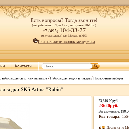
Есть вопросы? Тогда звоните!
(мы работаем: с 9 до 17ч., выходные 10-16ч.)
104-33-77
+7 (495)
(многоканальный для Москвы и МО)
Или закажите звонок менеджера
ции
Контакты
/
/
 наборы для спиртных напитков
Наборы для водки и ликера
Подарочные наборы
ля водки SKS Artina "Rubin"
23,810.00руб.
23620руб.
Вы экономите: 190.0
Код товара:
156
Доставка по М