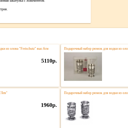
янная шкатулка с ложементом.
трия.
и из олова "Freischutz" выс.6см
Подарочный набор рюмок для водки из олов
5110р.
"Лев"
Подарочный набор рюмок для водки из оло
1960р.