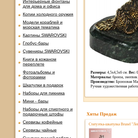
Интерьерные фонтаны
для дома и офиса
Копии холодного оружия
Модели кораблей и
морская тематика
Картины SWAROVSKI
Глобус-бары
Сувениры SWAROVSKI
Книги в кожаном
переплете
Фотоальбомы и
Размеры:
4,5х4,5х6 см.
Вес:
0
фоторамки
Материалы:
бронза, змеевик
Производство:
Бронзовая Ма
Шкатулки в подарок
Ручная художественная работа
Наборы для пикника
Мини - бары
Наборы для спиртного и
подарочные штофы
Хиты Продаж
Сервизы кофейные
Статуэтка-шкатулка Brunel "Ле
Сервизы чайные