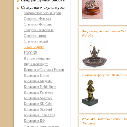
Сундуки ручной работы
Статуэтки и скульптуры
Мифические боги и герои
Статуэтки Фемиды
Статуэтки Фортуны
Статуэтки животных
Подставка для благовоний Vero
WS-545
Статуэтки птиц
Статуэтки людей
Знаки Зодиака
PAVONE
В стиле Steampunk
Виды транспорта
История и Символы России
Бронзовая фигурка "Ленин" вы
Коллекция Disney
Коллекция Megridul
Коллекция Noble Style
Коллекция Parastone
Коллекция Sealmark
Коллекция SK Gifts
Коллекция Stratford
Коллекция Toms Drag
WS-1249 Статуэтка в стиле Ст
Коллекция БФ
(Veronese)
Фигурки с пожеланиями