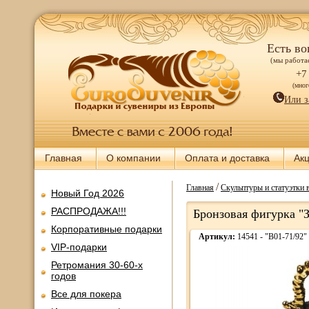
Есть во
(мы работае
+7
(мно
Или з
Главная
О компании
Оплата и доставка
Ак
/
Главная
Скульптуры и статуэтки 
Новый Год 2026
РАСПРОДАЖА!!!
Бронзовая фигурка "З
Корпоративные подарки
Артикул:
14541 - "В01-71/92"
VIP-подарки
Ретромания 30-60-х
годов
Все для покера