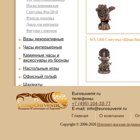
Маски венецианские
Статуэтки Фен Шуй
Фэнтези тематика
Декор для интерьера
Фигурки с юмором
Вазы декоративные
WS-1498 Статуэтка «Шеша Виш
Часы интерьерные
Каминные часы и
аксессуары из бронзы
Настольные игры
Офисный гольф
Шахматы
Нарды
Eurosuvenir.ru
телефоны:
Фарфоровые куклы
+7 (495)
104-33-77
E-mail: info@eurosuvenir.ru
Из России с любовью
Главная
О компании
Оп
Подзорные трубы и
оптика
Copyright © 2006-2026
Интернет-магазин подарко
Колокола бронзовые
Копии огнестрельного