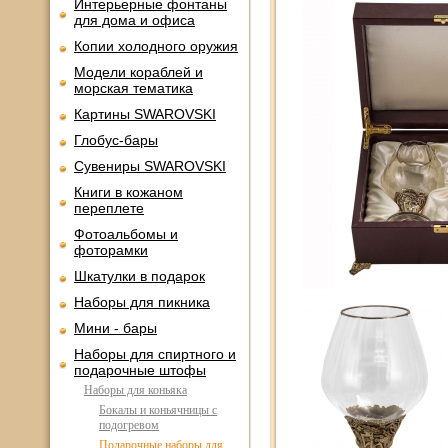
Интерьерные фонтаны
для дома и офиса
Копии холодного оружия
Модели кораблей и
морская тематика
Картины SWAROVSKI
Глобус-бары
Сувениры SWAROVSKI
Книги в кожаном
переплете
Фотоальбомы и
фоторамки
Шкатулки в подарок
Наборы для пикника
Мини - бары
Наборы для спиртного и
подарочные штофы
Наборы для коньяка
Бокалы и коньячницы с
подогревом
Подарочные наборы для