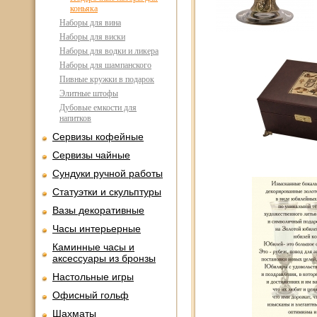
коньяка
Наборы для вина
Наборы для виски
Наборы для водки и ликера
Наборы для шампанского
Пивные кружки в подарок
Элитные штофы
Дубовые емкости для
напитков
Сервизы кофейные
Сервизы чайные
Сундуки ручной работы
Статуэтки и скульптуры
Вазы декоративные
Часы интерьерные
Каминные часы и
аксессуары из бронзы
Настольные игры
Офисный гольф
Шахматы