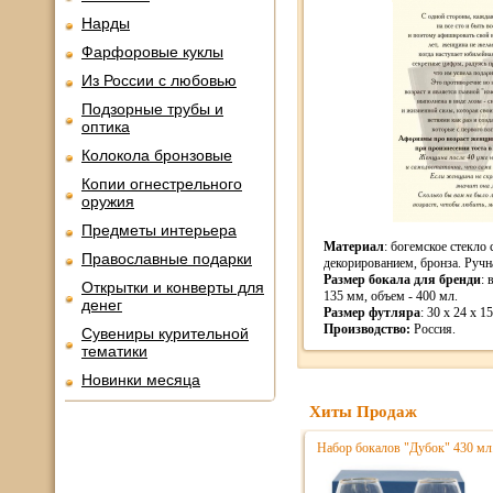
Нарды
Фарфоровые куклы
Из России с любовью
Подзорные трубы и
оптика
Колокола бронзовые
Копии огнестрельного
оружия
Предметы интерьера
Материал
: богемское стекло
Православные подарки
декорированием, бронза. Ручн
Размер бокала для бренди
: 
Открытки и конверты для
135 мм, объем - 400 мл.
денег
Размер футляра
: 30 x 24 x 1
Производство:
Россия.
Сувениры курительной
тематики
Новинки месяца
Хиты Продаж
Набор бокалов "Дубок" 430 мл