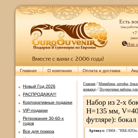
Есть во
(мы работае
+7
(мно
Или з
Главная
О компании
Оплата и доставка
Ак
/
Главная
Минибары, штофы, бокал
Новый Год 2026
/
коньяка)
Подарочные наборы для
РАСПРОДАЖА!!!
Набор из 2-х бо
Корпоративные подарки
Н=135 мм, V=40
VIP-подарки
футляре): бокал
Ретромания 30-60-х
годов
Артикул:
13664 - "НББ-02Оп-
Все для покера