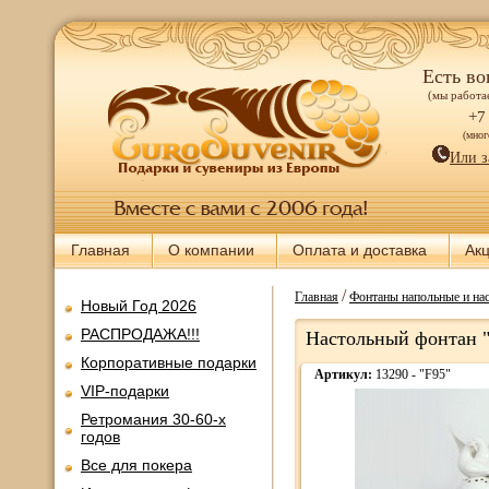
Есть во
(мы работае
+7
(мно
Или з
Главная
О компании
Оплата и доставка
Ак
/
Главная
Фонтаны напольные и нас
Новый Год 2026
РАСПРОДАЖА!!!
Настольный фонтан "
Корпоративные подарки
Артикул:
13290 - "F95"
VIP-подарки
Ретромания 30-60-х
годов
Все для покера