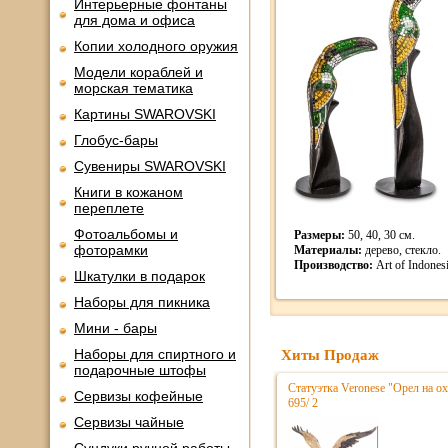
Интерьерные фонтаны
для дома и офиса
Копии холодного оружия
Модели кораблей и
морская тематика
Картины SWAROVSKI
Глобус-бары
Сувениры SWAROVSKI
Книги в кожаном
переплете
Фотоальбомы и
Размеры:
50, 40, 30 см.
фоторамки
Материалы:
дерево, стекло.
Производство:
Art of Indones
Шкатулки в подарок
Наборы для пикника
Мини - бары
Наборы для спиртного и
Хиты Продаж
подарочные штофы
Статуэтка Veronese "Орел на ох
Сервизы кофейные
695/ 2
Сервизы чайные