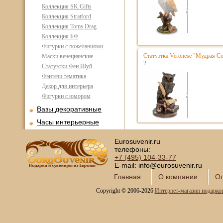
Коллекция SK Gifts
Коллекция Stratford
Коллекция Toms Drag
Коллекция БФ
Фигурки с пожеланиями
Статуэтка Veronese "Мудрая Со
Маски венецианские
2
Статуэтки Фен Шуй
Фэнтези тематика
Декор для интерьера
Фигурки с юмором
Вазы декоративные
Часы интерьерные
Каминные часы и
Eurosuvenir.ru
аксессуары из бронзы
телефоны:
Настольные игры
+7 (495)
104-33-77
E-mail: info@eurosuvenir.ru
Офисный гольф
Главная
О компании
Оп
Шахматы
Copyright © 2006-2026
Интернет-магазин подарко
Нарды
Фарфоровые куклы
Из России с любовью