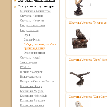
Сундуки ручной работы
Статуэтки и скульптуры
Мифические боги и герои
Статуэтки Фемиды
Статуэтки Фортуны
Шкатулка Veronese "Мудрая сов
Статуэтки животных
Статуэтки птиц
Орел
Сова и Филин
Лебеди, павлины, голуби и
другие виды птиц
Охотничьи птицы
Статуэтки людей
Статуэтка Veronese "Орел" (br
Знаки Зодиака
PAVONE
В стиле Steampunk
Виды транспорта
История и Символы России
Коллекция Disney
Коллекция Megridul
Коллекция Noble Style
Статуэтка Veronese "Сова Сипу
Коллекция Parastone
Коллекция Sealmark