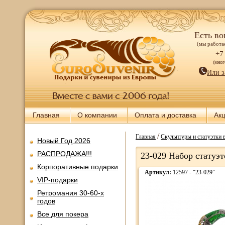
Есть во
(мы работае
+7
(мно
Или з
Главная
О компании
Оплата и доставка
Ак
/
Главная
Скульптуры и статуэтки 
Новый Год 2026
РАСПРОДАЖА!!!
23-029 Набор статуэто
Корпоративные подарки
Артикул:
12597 - "23-029"
VIP-подарки
Ретромания 30-60-х
годов
Все для покера