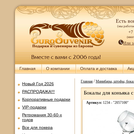
Есть во
(мы работае
+7
(мно
Или з
Главная
О компании
Оплата и доставка
Ак
/
Главная
Минибары, штофы, бокал
Новый Год 2026
РАСПРОДАЖА!!!
Бокалы для коньяка с 
Корпоративные подарки
Артикул:
1234 - "2057100"
VIP-подарки
Ретромания 30-60-х
годов
Все для покера