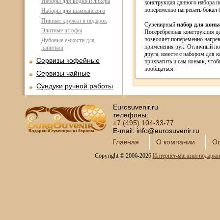
Наборы для водки и ликера
конструкция данного набора п
попеременно нагревать бокал 
Наборы для шампанского
Пивные кружки в подарок
Сувенирный
набор для конь
Элитные штофы
Посеребренная конструкция д
позволяет попеременно нагрев
Дубовые емкости для
применения рук. Отличный по
напитков
друга, вместе с набором для к
Сервизы кофейные
прихватить и сам коньяк, что
пообщаться.
Сервизы чайные
Сундуки ручной работы
Статуэтки и скульптуры
Eurosuvenir.ru
Вазы декоративные
телефоны:
+7 (495)
104-33-77
Часы интерьерные
E-mail: info@eurosuvenir.ru
Каминные часы и
Главная
О компании
Оп
аксессуары из бронзы
Copyright © 2006-2026
Интернет-магазин подарко
Настольные игры
Офисный гольф
Шахматы
Нарды
Фарфоровые куклы