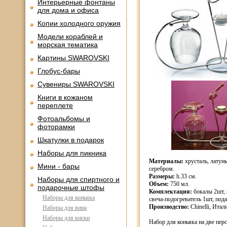
Интерьерные фонтаны
для дома и офиса
Копии холодного оружия
Модели кораблей и
морская тематика
Картины SWAROVSKI
Глобус-бары
Сувениры SWAROVSKI
Книги в кожаном
переплете
Фотоальбомы и
фоторамки
Шкатулки в подарок
Наборы для пикника
Материалы:
хрусталь, латун
Мини - бары
серебром.
Размеры:
h.33 см.
Наборы для спиртного и
Объем:
750 мл.
подарочные штофы
Комплектация:
бокалы 2шт, 
Наборы для коньяка
свеча-подогреватель 1шт, под
Производство:
Chinelli, Итал
Наборы для вина
Наборы для виски
Набор для коньяка на две пер