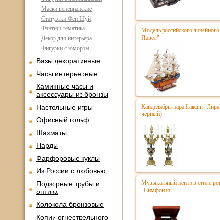
Маски венецианские
Статуэтки Фен Шуй
Фэнтези тематика
Модель российского линейного 
Павел"
Декор для интерьера
Фигурки с юмором
Вазы декоративные
Часы интерьерные
Каминные часы и
аксессуары из бронзы
Настольные игры
Канделябры пара Lancini "Лира
черный)
Офисный гольф
Шахматы
Нарды
Фарфоровые куклы
Из России с любовью
Музыкальный центр в стиле р
Подзорные трубы и
"Симфония"
оптика
Колокола бронзовые
Копии огнестрельного