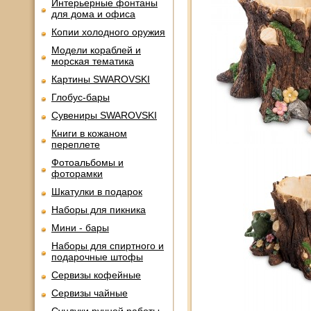
Интерьерные фонтаны
для дома и офиса
Копии холодного оружия
Модели кораблей и
морская тематика
Картины SWAROVSKI
Глобус-бары
Сувениры SWAROVSKI
Книги в кожаном
переплете
Фотоальбомы и
фоторамки
Шкатулки в подарок
Наборы для пикника
Мини - бары
Наборы для спиртного и
подарочные штофы
Сервизы кофейные
Сервизы чайные