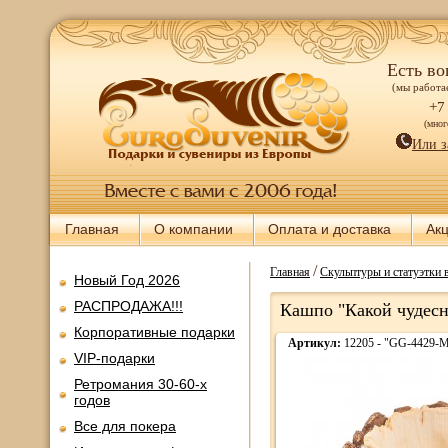
Есть во
(мы работае
+7
(мно
Или з
Главная
О компании
Оплата и доставка
Ак
/
Главная
Скульптуры и статуэтки 
Новый Год 2026
РАСПРОДАЖА!!!
Кашпо "Какой чудесн
Корпоративные подарки
Артикул:
12205 - "GG-4429-
VIP-подарки
Ретромания 30-60-х
годов
Все для покера