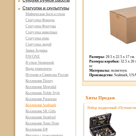
Сундуки ручной работы
Статуэтки и скульптуры
Мифические боги и герои
Статуэтки Фемиды
Статуэтки Фортуны
Статуэтки животных
Статуэтки птиц
Статуэтки людей
Знаки Зодиака
PAVONE
Размеры:
29.5 x 22.5 x 17 см. 
Размеры коробки:
32.5 x 26 
В стиле Steampunk
кг.
Виды транспорта
Материалы:
полистоун.
История и Символы России
Производство:
Sealmark, US
Коллекция Disney
Коллекция Megridul
Коллекция Noble Style
Хиты Продаж
Коллекция Parastone
Коллекция Sealmark
Набор подарочный «Путешестве
Коллекция SK Gifts
Коллекция Stratford
Коллекция Toms Drag
Коллекция БФ
Фигурки с пожеланиями