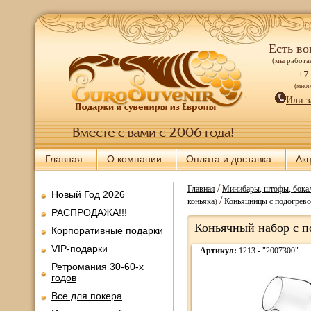
Есть во
(мы работае
+7
(мно
Или з
Главная
О компании
Оплата и доставка
Ак
/
Главная
Минибары, штофы, бокал
Новый Год 2026
/
коньяка)
Коньяцницы с подогрево
РАСПРОДАЖА!!!
Коньячный набор с по
Корпоративные подарки
VIP-подарки
Артикул:
1213 - "2007300"
Ретромания 30-60-х
годов
Все для покера