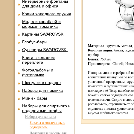
Интерьерные фонтаны
для дома и офиса
Копии холодного оружия
Модели кораблей и
морская тематика
Картины SWAROVSKI
Глобус-бары
Материал:
хрусталь, металл,
Сувениры SWAROVSKI
Комплектация:
бокал, подст
прибор.
Книги в кожаном
Бокал:
750 мл.
переплете
Производство:
Chinelli, Итал
Фотоальбомы и
Изящные линии серебряной по
фоторамки
впечатление плывущей по вол
увенчанной прозрачным парус
Шкатулки в подарок
помечтать о путешествиях и и
Наборы для пикника
наслаждение? Тогда налейте ко
бокал и слегка подогрейте ег
Мини - бары
пламени свечи. Сядьте в свое
расслабьтесь, отрешитесь от о
Наборы для спиртного и
окунитесь в волны удовольств
подарочные штофы
вкусом любимого напитка.
Наборы для коньяка
Бокалы и коньячницы с
подогревом
Подарочные наборы для