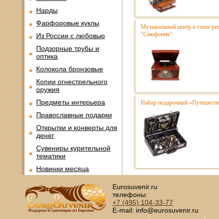
Нарды
Фарфоровые куклы
Музыкальный центр в стиле р
"Симфония"
Из России с любовью
Подзорные трубы и
оптика
Колокола бронзовые
Копии огнестрельного
оружия
Предметы интерьера
Набор подарочный «Путешестве
Православные подарки
Открытки и конверты для
денег
Сувениры курительной
тематики
Новинки месяца
Eurosuvenir.ru
телефоны:
+7 (495)
104-33-77
E-mail: info@eurosuvenir.ru