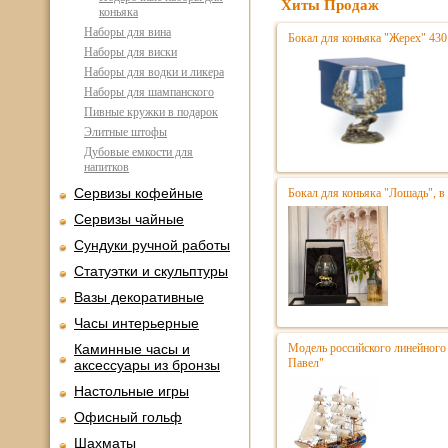
Хиты Продаж
коньяка
Наборы для вина
Бокал для коньяка "Жерех" 430
Наборы для виски
Наборы для водки и ликера
Наборы для шампанского
Пивные кружки в подарок
Элитные штофы
Дубовые емкости для
напитков
Сервизы кофейные
Бокал для коньяка "Лошадь", в
Сервизы чайные
Сундуки ручной работы
Статуэтки и скульптуры
Вазы декоративные
Часы интерьерные
Каминные часы и
Модель российского линейного 
Павел"
аксессуары из бронзы
Настольные игры
Офисный гольф
Шахматы