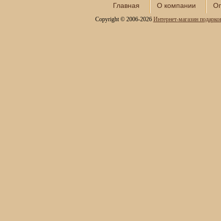
Наборы для спиртного и
Главная
О компании
Оп
подарочные штофы
Copyright © 2006-2026
Интернет-магазин подарко
Сервизы кофейные
Сервизы чайные
Сундуки ручной работы
Статуэтки и скульптуры
Вазы декоративные
Часы интерьерные
Каминные часы и
аксессуары из бронзы
Настольные игры
Офисный гольф
Шахматы
Нарды
Фарфоровые куклы
Из России с любовью
Подзорные трубы и
оптика
Колокола бронзовые