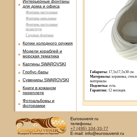
Интерьерные фонтаны
для дома и офиса
Фонтаны настольные
Фонтаны напольные
Фонтаны настольные
полистоун
Садовые фонтаны
Копии холодного оружия
Модели кораблей и
морская тематика
Картины SWAROVSKI
Глобус-бары
Габариты:
17,5х17,5х30 см.
Материалы:
керамика, стекл
Сувениры SWAROVSKI
материалы
Подсветка:
есть.
Книги в кожаном
Гарантия:
12 месяцев.
переплете
Фотоальбомы и
фоторамки
Шкатулки в подарок
Eurosuvenir.ru
Наборы для пикника
телефоны:
+7 (495)
104-33-77
Мини - бары
E-mail: info@eurosuvenir.ru