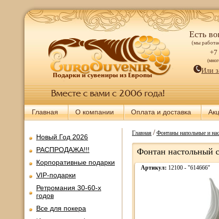
Есть во
(мы работае
+7
(мно
Или з
Главная
О компании
Оплата и доставка
Ак
/
Главная
Фонтаны напольные и нас
Новый Год 2026
РАСПРОДАЖА!!!
Фонтан настольный с
Корпоративные подарки
Артикул:
12100 - "614666"
VIP-подарки
Ретромания 30-60-х
годов
Все для покера