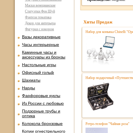
Маски венецианские
Статуэтки Фен Шуй
Фэнтези тематика
Хиты Продаж
Декор для интерьера
Фигурки с юмором
Набор для коньяка Chinelli "Ope
Вазы декоративные
Часы интерьерные
Каминные часы и
аксессуары из бронзы
Настольные игры
Офисный гольф
Набор подарочный «Путешестве
Шахматы
Нарды
Фарфоровые куклы
Из России с любовью
Подзорные трубы и
оптика
Колокола бронзовые
Ретро-телефон "Чайная роза"
Копии огнестрельного