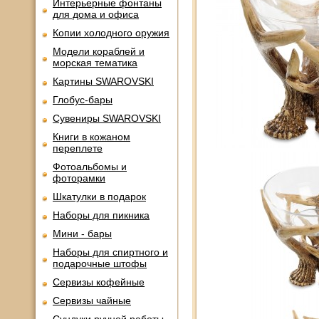
Интерьерные фонтаны
для дома и офиса
Копии холодного оружия
Модели кораблей и
морская тематика
Картины SWAROVSKI
Глобус-бары
Сувениры SWAROVSKI
Книги в кожаном
переплете
Фотоальбомы и
фоторамки
Шкатулки в подарок
Наборы для пикника
Мини - бары
Наборы для спиртного и
подарочные штофы
Сервизы кофейные
Сервизы чайные