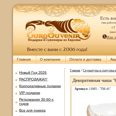
Есть во
(мы работае
+7
(мно
Или з
Главная
О компании
Оплата и доставка
Ак
/
Главная
Скульптуры и статуэтки 
Новый Год 2026
РАСПРОДАЖА!!!
Декоративная чаша "
Корпоративные подарки
Артикул:
11005 - "TM-41"
VIP-подарки
Ретромания 30-60-х
годов
Все для покера