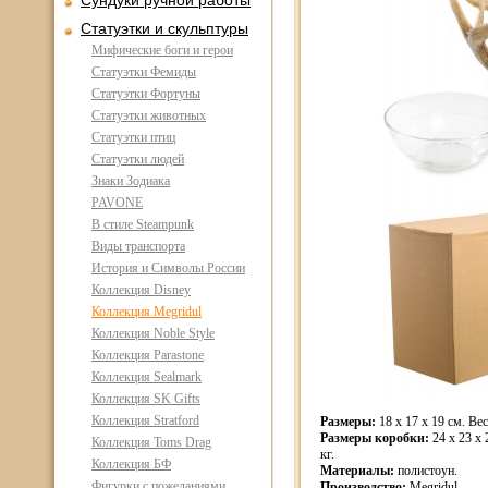
Сундуки ручной работы
Статуэтки и скульптуры
Мифические боги и герои
Статуэтки Фемиды
Статуэтки Фортуны
Статуэтки животных
Статуэтки птиц
Статуэтки людей
Знаки Зодиака
PAVONE
В стиле Steampunk
Виды транспорта
История и Символы России
Коллекция Disney
Коллекция Megridul
Коллекция Noble Style
Коллекция Parastone
Коллекция Sealmark
Коллекция SK Gifts
Коллекция Stratford
Размеры:
18 x 17 x 19 см. Вес
Размеры коробки:
24 x 23 x 
Коллекция Toms Drag
кг.
Коллекция БФ
Материалы:
полистоун.
Фигурки с пожеланиями
Производство:
Megridul.