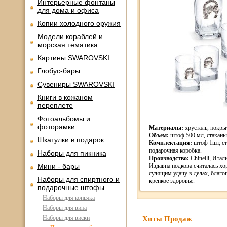
Интерьерные фонтаны
для дома и офиса
Копии холодного оружия
Модели кораблей и
морская тематика
Картины SWAROVSKI
Глобус-бары
Сувениры SWAROVSKI
Книги в кожаном
переплете
Фотоальбомы и
фоторамки
Материалы:
хрусталь, покры
Объем:
штоф 500 мл, стаканы
Шкатулки в подарок
Комплектация:
штоф 1шт, ст
подарочная коробка.
Наборы для пикника
Производство:
Chinelli, Итал
Мини - бары
Издавна подкова считалась х
сулящим удачу в делах, благо
Наборы для спиртного и
крепкое здоровье.
подарочные штофы
Наборы для коньяка
Наборы для вина
Наборы для виски
Хиты Продаж