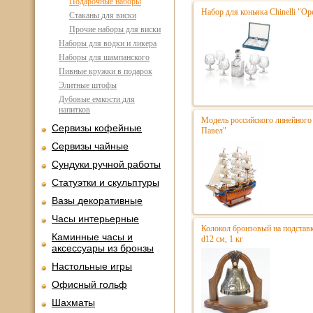
Подарочные наборы
Набор для коньяка Chinelli "Ope
Стаканы для виски
Прочие наборы для виски
Наборы для водки и ликера
Наборы для шампанского
Пивные кружки в подарок
Элитные штофы
Дубовые емкости для
напитков
Модель российского линейного 
Сервизы кофейные
Павел"
Сервизы чайные
Сундуки ручной работы
Статуэтки и скульптуры
Вазы декоративные
Часы интерьерные
Колокол бронзовый на подстав
Каминные часы и
d12 см, 1 кг
аксессуары из бронзы
Настольные игры
Офисный гольф
Шахматы