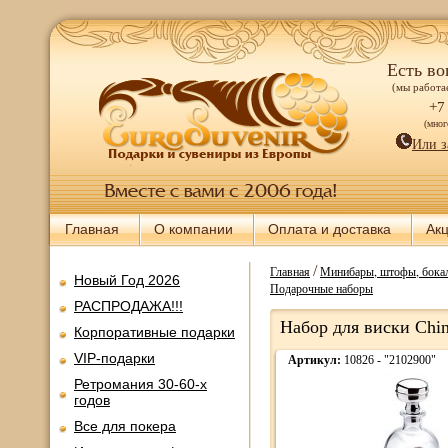
Есть во
(мы работае
+7
(мно
Или з
Главная
О компании
Оплата и доставка
Ак
/
Главная
Минибары, штофы, бокал
Новый Год 2026
Подарочные наборы
РАСПРОДАЖА!!!
Набор для виски Chine
Корпоративные подарки
VIP-подарки
Артикул:
10826 - "2102900"
Ретромания 30-60-х
годов
Все для покера