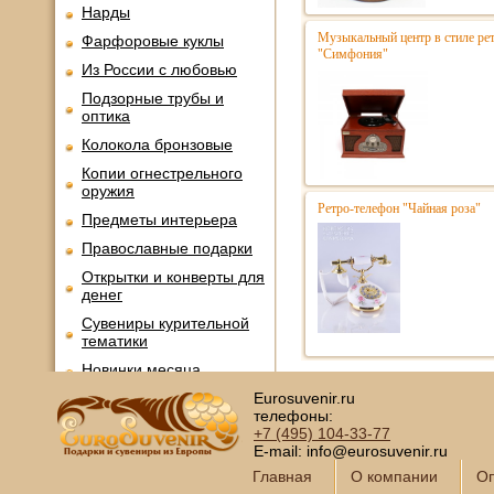
Нарды
Музыкальный центр в стиле р
Фарфоровые куклы
"Симфония"
Из России с любовью
Подзорные трубы и
оптика
Колокола бронзовые
Копии огнестрельного
оружия
Ретро-телефон "Чайная роза"
Предметы интерьера
Православные подарки
Открытки и конверты для
денег
Сувениры курительной
тематики
Новинки месяца
Eurosuvenir.ru
телефоны:
+7 (495)
104-33-77
E-mail: info@eurosuvenir.ru
Главная
О компании
Оп