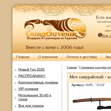
Есть во
(мы работае
+7
(мно
Или з
Главная
О компании
Оплата и доставка
Ак
/
Главная
Сувенирное холодное ору
Новый Год 2026
РАСПРОДАЖА!!!
Меч самурайский - к
Корпоративные подарки
Артикул:
10203 - "31124"
VIP-подарки
Ретромания 30-60-х
годов
Все для покера