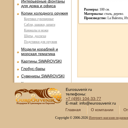
Интерьерные фонтаны
для дома и офиса
Размеры:
100 см.
Копии холодного оружия
Материалы:
сталь, дерево.
Производство:
La Balestra, И
Кортики сувенирные
Сабли, шашки, шпаги
Кинжалы и ножи
Щиты, доспехи
Подставки для оружия
Модели кораблей и
морская тематика
Картины SWAROVSKI
Глобус-бары
Сувениры SWAROVSKI
Книги в кожаном
переплете
Eurosuvenir.ru
телефоны:
Фотоальбомы и
+7 (495)
104-33-77
фоторамки
E-mail: info@eurosuvenir.ru
Шкатулки в подарок
Главная
О компании
Оп
Наборы для пикника
Copyright © 2006-2026
Интернет-магазин подарко
Мини - бары