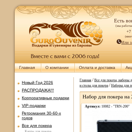
Есть во
(мы работае
+7
(мно
Или з
Главная
О компании
Оплата и доставка
Ак
/
Главная
Все для покера, наборы 
Новый Год 2026
/
и столы для покера
Наборы для п
РАСПРОДАЖА!!!
Набор для покера на
Корпоративные подарки
VIP-подарки
Артикул:
10082 - "TRN-200"
Ретромания 30-60-х
годов
Все для покера
Карты для покера