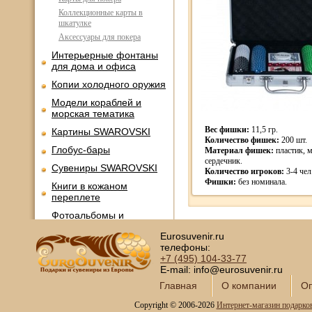
Коллекционные карты в
шкатулке
Аксессуары для покера
Интерьерные фонтаны
для дома и офиса
Копии холодного оружия
Модели кораблей и
морская тематика
Вес фишки:
11,5 гр.
Картины SWAROVSKI
Количество фишек:
200 шт.
Глобус-бары
Материал фишек:
пластик, 
сердечник.
Сувениры SWAROVSKI
Количество игроков:
3-4 чел
Фишки:
без номинала.
Книги в кожаном
переплете
Фотоальбомы и
фоторамки
Eurosuvenir.ru
Шкатулки в подарок
телефоны:
+7 (495)
104-33-77
Наборы для пикника
E-mail: info@eurosuvenir.ru
Мини - бары
Главная
О компании
Оп
Наборы для спиртного и
Copyright © 2006-2026
Интернет-магазин подарко
подарочные штофы