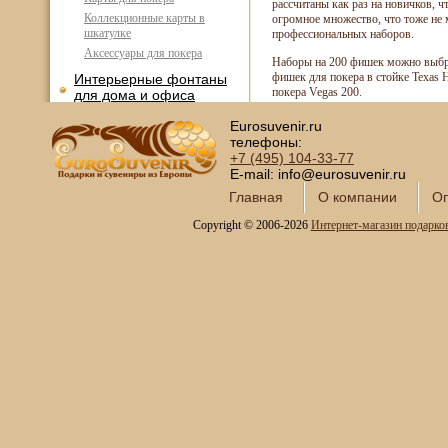
рассчитаны как раз на новичков, ч
Коллекционные карты в
огромное множество, что тоже не
шкатулке
профессиональных наборов.
Аксессуары для покера
Наборы на 200 фишек можно выбра
фишек для покера в стойке Texas 
Интерьерные фонтаны
покера Vegas 200.
для дома и офиса
Копии холодного оружия
Eurosuvenir.ru
телефоны:
Модели кораблей и
+7 (495)
104-33-77
морская тематика
E-mail: info@eurosuvenir.ru
Картины SWAROVSKI
Главная
О компании
Оп
Глобус-бары
Copyright © 2006-2026
Интернет-магазин подарко
Сувениры SWAROVSKI
Книги в кожаном
переплете
Фотоальбомы и
фоторамки
Шкатулки в подарок
Наборы для пикника
Мини - бары
Наборы для спиртного и
подарочные штофы