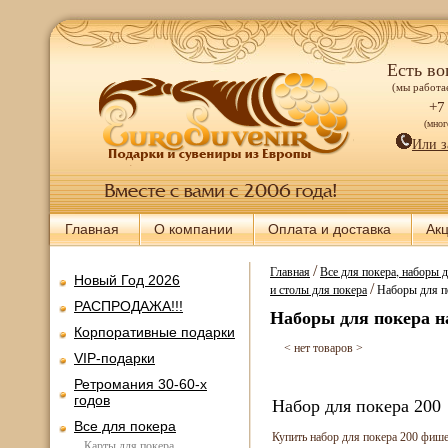
Есть во
(мы работае
+7
(мно
Или з
Главная
О компании
Оплата и доставка
Ак
/
Главная
Все для покера, наборы 
Новый Год 2026
/
и столы для покера
Наборы для п
РАСПРОДАЖА!!!
Наборы для покера н
Корпоративные подарки
< нет товаров >
VIP-подарки
Ретромания 30-60-х
годов
Набор для покера 200
Все для покера
Купить набор для покера 200 фиш
Карты для покера