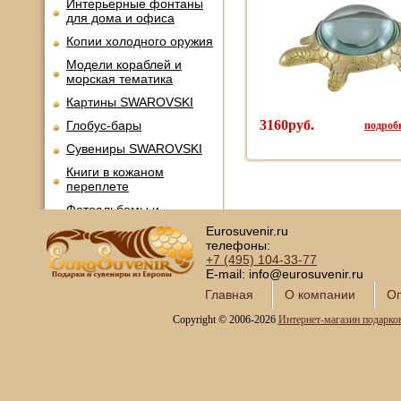
Интерьерные фонтаны
для дома и офиса
Копии холодного оружия
Модели кораблей и
морская тематика
Картины SWAROVSKI
3160руб.
подробн
Глобус-бары
Сувениры SWAROVSKI
Книги в кожаном
переплете
Фотоальбомы и
фоторамки
Eurosuvenir.ru
телефоны:
Шкатулки в подарок
+7 (495)
104-33-77
Наборы для пикника
E-mail: info@eurosuvenir.ru
Мини - бары
Главная
О компании
Оп
Наборы для спиртного и
Copyright © 2006-2026
Интернет-магазин подарко
подарочные штофы
Сервизы кофейные
Сервизы чайные