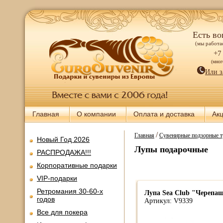
Есть во
(мы работае
+7
(мно
Или з
Главная
О компании
Оплата и доставка
Ак
/
Главная
Сувенирные подзорные т
Новый Год 2026
Лупы подарочные
РАСПРОДАЖА!!!
Корпоративные подарки
VIP-подарки
Ретромания 30-60-х
Лупа Sea Club "Черепа
годов
Артикул: V9339
Все для покера