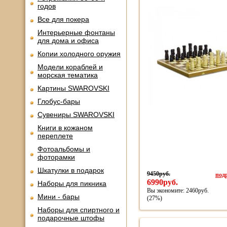
годов
Все для покера
Интерьерные фонтаны
для дома и офиса
Копии холодного оружия
Модели кораблей и
морская тематика
Картины SWAROVSKI
Глобус-бары
Сувениры SWAROVSKI
Книги в кожаном
переплете
Фотоальбомы и
фоторамки
Шкатулки в подарок
9450руб.
подр
6990руб.
Наборы для пикника
Вы экономите: 2460руб.
Мини - бары
(27%)
Наборы для спиртного и
подарочные штофы