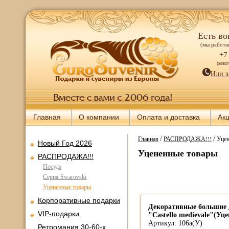
Есть во
(мы работае
+7
(мно
Или з
Главная
О компании
Оплата и доставка
Ак
/
/
Главная
РАСПРОДАЖА!!!
Уцен
Новый Год 2026
Уцененные товары
РАСПРОДАЖА!!!
Посуда
Серия Swarovski
Уцененные товары
Корпоративные подарки
Декоративные большие
VIP-подарки
"Castello medievale"(Уце
Артикул: 106a(У)
Ретромания 30-60-х