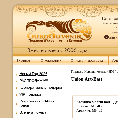
Есть во
(мы работае
+7
(мно
Или з
Главная
О компании
Оплата и доставка
Ак
/
/
/
Главная
Новинки месяца
ДМ
U
Новый Год 2026
Union Art-East
РАСПРОДАЖА!!!
Корпоративные подарки
VIP-подарки
Ретромания 30-60-х
Копилка маленькая "Де
годов
платье" MF-03
Артикул: MF-03
Все для покера