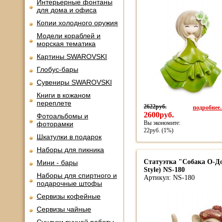
Интерьерные фонтаны
для дома и офиса
Копии холодного оружия
Модели кораблей и
морская тематика
Картины SWAROVSKI
Глобус-бары
Сувениры SWAROVSKI
Книги в кожаном
переплете
2622руб.
подробнее..
2600руб.
Фотоальбомы и
Вы экономите:
фоторамки
22руб. (1%)
Шкатулки в подарок
Наборы для пикника
Статуэтка "Собака О-До
Мини - бары
Style) NS-180
Наборы для спиртного и
Артикул: NS-180
подарочные штофы
Сервизы кофейные
Сервизы чайные