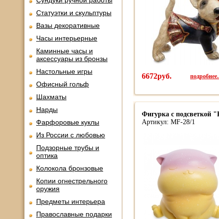
Сундуки ручной работы
Статуэтки и скульптуры
Вазы декоративные
Часы интерьерные
Каминные часы и
аксессуары из бронзы
Настольные игры
6672руб.
подробнее..
Офисный гольф
Шахматы
Нарды
Фигурка с подсветкой "
Фарфоровые куклы
Артикул: MF-28/1
Из России с любовью
Подзорные трубы и
оптика
Колокола бронзовые
Копии огнестрельного
оружия
Предметы интерьера
Православные подарки