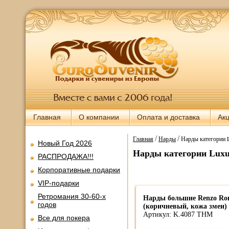
Главная
О компании
Оплата и доставка
Ак
/
/
Главная
Нарды
Нарды категории 
Новый Год 2026
Нарды категории Lux
РАСПРОДАЖА!!!
Корпоративные подарки
VIP-подарки
Ретромания 30-60-х
Нарды большие Renzo Ro
годов
(коричневый, кожа змеи)
Артикул: K.4087 THM
Все для покера