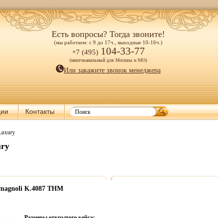
Есть вопросы? Тогда звоните!
(мы работаем: с 9 до 17ч., выходные 10-16ч.)
104-33-77
+7 (495)
(многоканальный для Москвы и МО)
Или закажите звонок менеджера
ции
Контакты
Luxury
ury
magnoli K.4087 THM
Размеры открытого кейса: