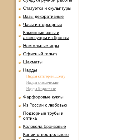
Сундуки ручной работы
Статуэтки и скульптуры
Вазы декоративные
Часы интерьерные
Каминные часы и
аксессуары из бронзы
Настольные игры
Офисный гольф
Шахматы
Нарды
Нарды категории Luxury
Нарды классические
Нарды бюджетные
Фарфоровые куклы
Из России с любовью
Подзорные трубы и
оптика
Колокола бронзовые
Копии огнестрельного
оружия