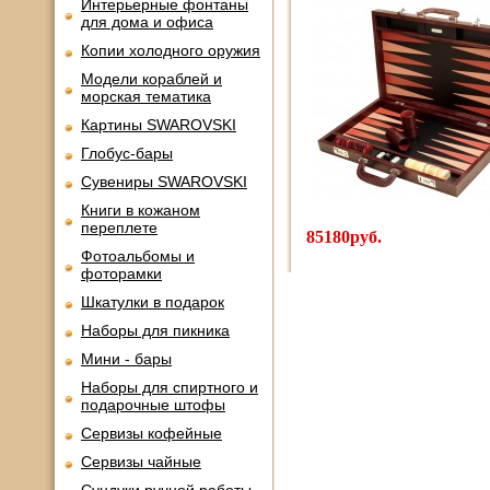
Интерьерные фонтаны
для дома и офиса
Копии холодного оружия
Модели кораблей и
морская тематика
Картины SWAROVSKI
Глобус-бары
Сувениры SWAROVSKI
Книги в кожаном
переплете
85180руб.
Фотоальбомы и
фоторамки
Шкатулки в подарок
Наборы для пикника
Мини - бары
Наборы для спиртного и
подарочные штофы
Сервизы кофейные
Сервизы чайные