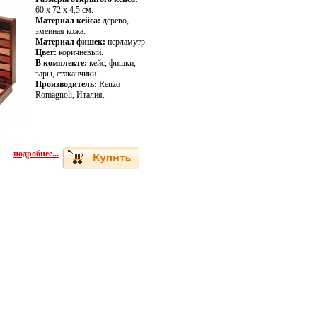
60 х 72 х 4,5 см.
Материал кейса:
дерево,
змеиная кожа.
Материал фишек:
перламутр.
Цвет:
коричневый.
В комплекте:
кейс, фишки,
зары, стаканчики.
Производитель:
Renzo
Romagnoli, Италия.
подробнее...