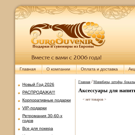
Главная
О компании
Оплата и доставка
Ак
/
Главная
Минибары, штофы, бокалы,
Новый Год 2026
Аксессуары для напит
РАСПРОДАЖА!!!
< нет товаров >
Корпоративные подарки
VIP-подарки
Ретромания 30-60-х
годов
Все для покера