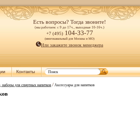
Есть вопросы? Тогда звоните!
(мы работаем: с 9 до 17ч., выходные 10-16ч.)
104-33-77
+7 (495)
(многоканальный для Москвы и МО)
Или закажите звонок менеджера
ции
Контакты
/
 наборы для спиртных напитков
Аксессуары для напитков
ков