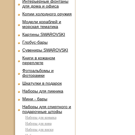
Интерьерные фонтаны
для дома и офиса
Копии холодного оружия
Модели кораблей и
морская тематика
Картины SWAROVSKI
Глобус-бары
Сувениры SWAROVSKI
Книги в кожаном
переплете
Фотоальбомы и
фоторамки
Шкатулки в подарок
Наборы для пикника
Мини - бары
Наборы для спиртного и
подарочные штофы
Наборы для коньяка
Наборы для вина
Наборы для виски