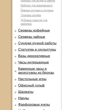
Наборы для водки и ликера
Наборы для шампанского
Пивные кружки в подарок
Элитные штофы
Дубовые емкости для
напитков
Сервизы кофейные
Сервизы чайные
Сундуки ручной работы
Статуэтки и скульптуры
Вазы декоративные
Часы интерьерные
Каминные часы и
аксессуары из бронзы
Настольные игры
Офисный гольф
Шахматы
Нарды
Фарфоровые куклы