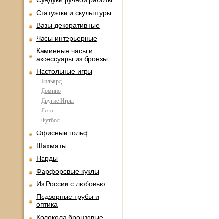
Сундуки ручной работы
Статуэтки и скульптуры
Вазы декоративные
Часы интерьерные
Каминные часы и
аксессуары из бронзы
Настольные игры
Бильярд
Домино
Другие Игры
Лото
Футбол
Офисный гольф
Шахматы
Нарды
Фарфоровые куклы
Из России с любовью
Подзорные трубы и
оптика
Колокола бронзовые