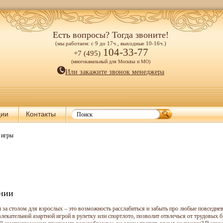
Есть вопросы? Тогда звоните!
(мы работаем: с 9 до 17ч., выходные 10-16ч.)
104-33-77
+7 (495)
(многоканальный для Москвы и МО)
Или закажите звонок менеджера
ции
Контакты
 игры
ании
 за столом для взрослых – это возможность расслабиться и забыть про любые повседн
влекательной азартной игрой в рулетку или спортлото, позволит отвлечься от трудовых б