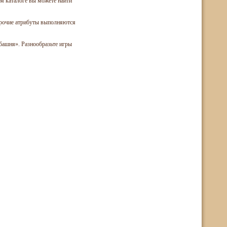
м каталоге вы можете найти
прочие атрибуты выполняются
башня». Разнообразьте игры