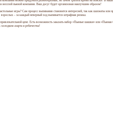
й компании можно придумать разнообразные, но зачем тратить время на поиски? В наше
ля веселой пьяной компании. Ваш досуг будет организован наилучшим образом!
астольные игры? Сам процесс выпивания становится интересней, так как шахматы или 
я взрослых – за каждый неверный ход выпивается штрафная рюмка.
 привлекательной цене. Есть возможность заказать набор «Пьяные шашки» или «Пьяная 
 холодком азарта и ребячества!