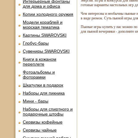
энергии. Игры и конкурсы для пьяно
Интерьерные фонтаны
готовые варианты настольных игр д
для дома и офиса
Чем интересны и необычны пьяные н
Копии холодного оружия
в виде рюмок. Суть пьяной игры дл
Модели кораблей и
морская тематика
Пьяные игры купить у нас можно по
для пьяной вечеринки - дополните их
Картины SWAROVSKI
Глобус-бары
Сувениры SWAROVSKI
Книги в кожаном
переплете
Фотоальбомы и
фоторамки
Шкатулки в подарок
Наборы для пикника
Мини - бары
Наборы для спиртного и
подарочные штофы
Сервизы кофейные
Сервизы чайные