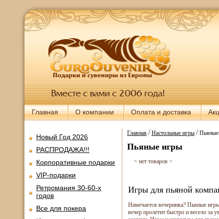
Главная
О компании
Оплата и доставка
Ак
/
/
Главная
Настольные игры
Пьяные
Новый Год 2026
Пьяные игры
РАСПРОДАЖА!!!
< нет товаров >
Корпоративные подарки
VIP-подарки
Ретромания 30-60-х
Игры для пьяной комп
годов
Намечается вечеринка? Пьяные игры
Все для покера
вечер пролетит быстро и весело за у