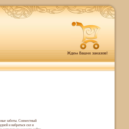
евные заботы. Совместный
удней и набраться сил и