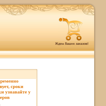
временно
вует, сроки
ки узнавайте у
еров
1