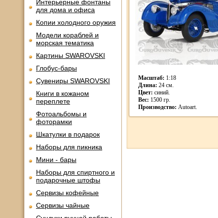
Интерьерные фонтаны
для дома и офиса
Копии холодного оружия
Модели кораблей и
морская тематика
Картины SWAROVSKI
Глобус-бары
Масштаб:
1:18
Сувениры SWAROVSKI
Длина:
24 см.
Цвет:
синий.
Книги в кожаном
Вес:
1500 гр.
переплете
Производство:
Autoart.
Фотоальбомы и
фоторамки
Шкатулки в подарок
Наборы для пикника
Мини - бары
Наборы для спиртного и
подарочные штофы
Сервизы кофейные
Сервизы чайные