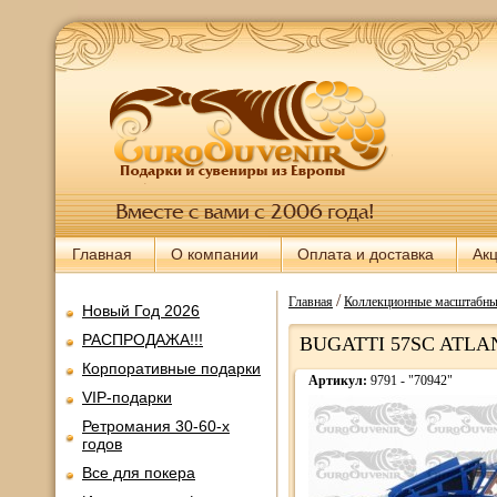
Главная
О компании
Оплата и доставка
Ак
/
Главная
Коллекционные масштабны
Новый Год 2026
РАСПРОДАЖА!!!
BUGATTI 57SC ATLA
Корпоративные подарки
Артикул:
9791 - "70942"
VIP-подарки
Ретромания 30-60-х
годов
Все для покера