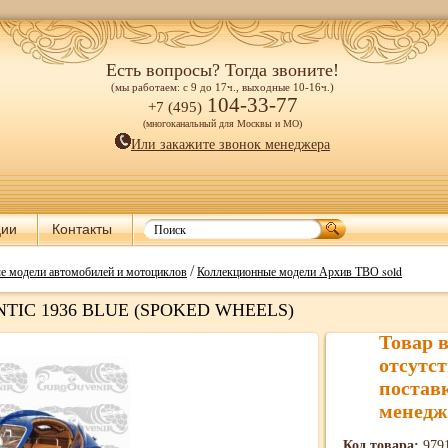
Есть вопросы? Тогда звоните!
(мы работаем: с 9 до 17ч., выходные 10-16ч.)
104-33-77
+7 (495)
(многоканальный для Москвы и МО)
Или закажите звонок менеджера
ции
Контакты
/
е модели автомобилей и мотоциклов
Коллекционные модели Архив ТВО sold
NTIC 1936 BLUE (SPOKED WHEELS)
Товар 
отсутст
постав
менедж
Код товара:
979