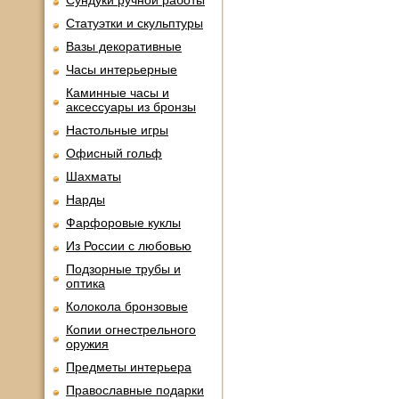
Сундуки ручной работы
Статуэтки и скульптуры
Вазы декоративные
Часы интерьерные
Каминные часы и
аксессуары из бронзы
Настольные игры
Офисный гольф
Шахматы
Нарды
Фарфоровые куклы
Из России с любовью
Подзорные трубы и
оптика
Колокола бронзовые
Копии огнестрельного
оружия
Предметы интерьера
Православные подарки