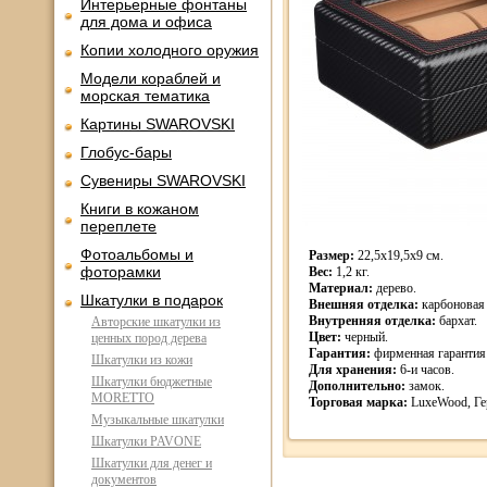
Интерьерные фонтаны
для дома и офиса
Копии холодного оружия
Модели кораблей и
морская тематика
Картины SWAROVSKI
Глобус-бары
Сувениры SWAROVSKI
Книги в кожаном
переплете
Фотоальбомы и
Размер:
22,5х19,5х9 см.
фоторамки
Вес:
1,2 кг.
Материал:
дерево.
Шкатулки в подарок
Внешняя отделка:
карбоновая 
Внутренняя отделка:
бархат.
Авторские шкатулки из
Цвет:
черный.
ценных пород дерева
Гарантия:
фирменная гарантия 
Шкатулки из кожи
Для хранения:
6-и часов.
Шкатулки бюджетные
Дополнительно:
замок.
MORETTO
Торговая марка:
LuxeWood, Ге
Музыкальные шкатулки
Шкатулки PAVONE
Шкатулки для денег и
документов