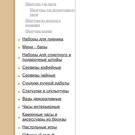
Шкатулки для часов
Шкатулки для автоподзавода
часов
Шкатулки из металла и
керамики
Шкатулки разные
Наборы для пикника
Мини - бары
Наборы для спиртного и
подарочные штофы
Сервизы кофейные
Сервизы чайные
Сундуки ручной работы
Статуэтки и скульптуры
Вазы декоративные
Часы интерьерные
Каминные часы и
аксессуары из бронзы
Настольные игры
Офисный гольф