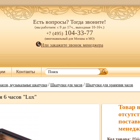
Есть вопросы? Тогда звоните!
(мы работаем: с 9 до 17ч., выходные 10-16ч.)
104-33-77
+7 (495)
(многоканальный для Москвы и МО)
Или закажите звонок менеджера
ции
Контакты
/
/
часов, музыкальные шкатулки
Шкатулки для часов
Шкатулки для хранения часов
 6 часов "Lux"
Товар 
отсутст
постав
менедж
Код товара:
894