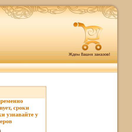
временно
вует, сроки
ки узнавайте у
еров
4