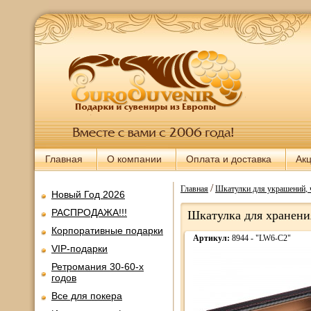
Главная
О компании
Оплата и доставка
Ак
/
Главная
Шкатулки для украшений, 
Новый Год 2026
РАСПРОДАЖА!!!
Шкатулка для хранения
Корпоративные подарки
Артикул:
8944 - "LW6-C2"
VIP-подарки
Ретромания 30-60-х
годов
Все для покера