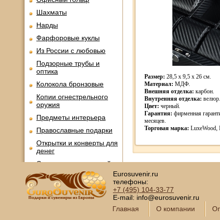
Шахматы
Нарды
Фарфоровые куклы
Из России с любовью
Подзорные трубы и
оптика
Размер:
28,5 x 9,5 x 26 см.
Колокола бронзовые
Материал:
МДФ.
Внешняя отделка:
карбон.
Копии огнестрельного
Внутренняя отделка:
велюр
оружия
Цвет:
черный.
Гарантия:
фирменная гарант
Предметы интерьера
месяцев.
Торговая марка:
LuxeWood, 
Православные подарки
Открытки и конверты для
денег
Сувениры курительной
тематики
Eurosuvenir.ru
телефоны:
Новинки месяца
+7 (495)
104-33-77
E-mail: info@eurosuvenir.ru
Главная
О компании
Оп