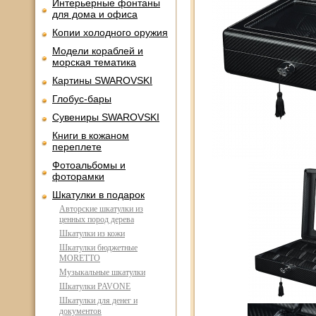
Интерьерные фонтаны
для дома и офиса
Копии холодного оружия
Модели кораблей и
морская тематика
Картины SWAROVSKI
Глобус-бары
Сувениры SWAROVSKI
Книги в кожаном
переплете
Фотоальбомы и
фоторамки
Шкатулки в подарок
Авторские шкатулки из
ценных пород дерева
Шкатулки из кожи
Шкатулки бюджетные
MORETTO
Музыкальные шкатулки
Шкатулки PAVONE
Шкатулки для денег и
документов