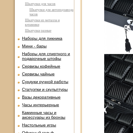
Шкатулки для часов
Шкатулки для автоподзавода
часов
Шкатулки из металла и
керамики
Шкатулки разные
Наборы для пикника
Мини - бары
Наборы для спиртного и
подарочные штофы
Сервизы кофейные
Сервизы чайные
Сундуки ручной работы
Статуэтки и скульптуры
Вазы декоративные
Часы интерьерные
Каминные часы и
аксессуары из бронзы
Настольные игры
Офисный гольф