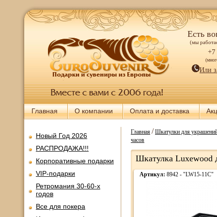
Есть во
(мы работае
+7
(мно
Или з
Главная
О компании
Оплата и доставка
Ак
/
Главная
Шкатулки для украшений
Новый Год 2026
часов
РАСПРОДАЖА!!!
Шкатулка Luxewood д
Корпоративные подарки
VIP-подарки
Артикул:
8942 - "LW15-11C"
Ретромания 30-60-х
годов
Все для покера