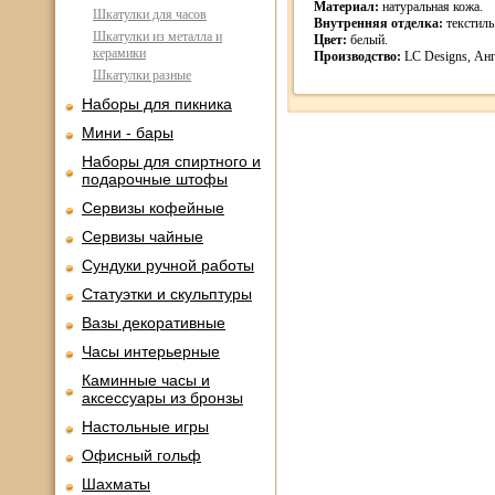
Материал:
натуральная кожа.
Шкатулки для часов
Внутренняя отделка:
текстиль
Шкатулки из металла и
Цвет:
белый.
керамики
Производство:
LC Designs, Анг
Шкатулки разные
Наборы для пикника
Мини - бары
Наборы для спиртного и
подарочные штофы
Сервизы кофейные
Сервизы чайные
Сундуки ручной работы
Статуэтки и скульптуры
Вазы декоративные
Часы интерьерные
Каминные часы и
аксессуары из бронзы
Настольные игры
Офисный гольф
Шахматы