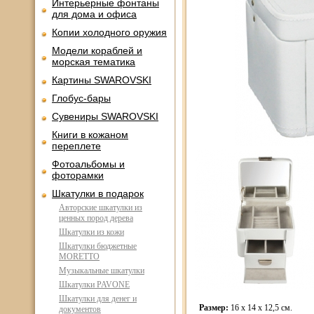
Интерьерные фонтаны
для дома и офиса
Копии холодного оружия
Модели кораблей и
морская тематика
Картины SWAROVSKI
Глобус-бары
Сувениры SWAROVSKI
Книги в кожаном
переплете
Фотоальбомы и
фоторамки
Шкатулки в подарок
Авторские шкатулки из
ценных пород дерева
Шкатулки из кожи
Шкатулки бюджетные
MORETTO
Музыкальные шкатулки
Шкатулки PAVONE
Шкатулки для денег и
Размер:
16 x 14 x 12,5 см.
документов