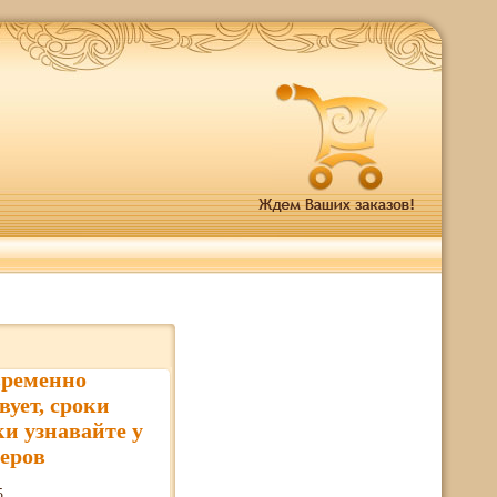
временно
вует, сроки
ки узнавайте у
еров
5