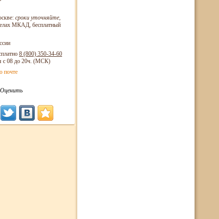
оскве:
сроки уточняйте
,
еделах МКАД, бесплатный
ссии
сплатно
8 (800)
350-34-60
я с 08 до 20ч. (МСК)
о почте
Оценить