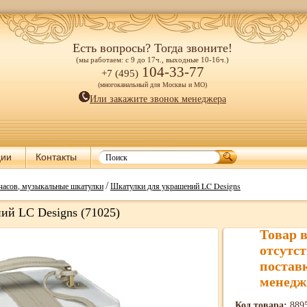
Есть вопросы? Тогда звоните!
(мы работаем: с 9 до 17ч., выходные 10-16ч.)
104-33-77
+7 (495)
(многоканальный для Москвы и МО)
Или закажите звонок менеджера
ции
Контакты
/
часов, музыкальные шкатулки
Шкатулки для украшений LC Designs
ий LC Designs (71025)
Товар 
отсутст
постав
менедж
Код товара:
889