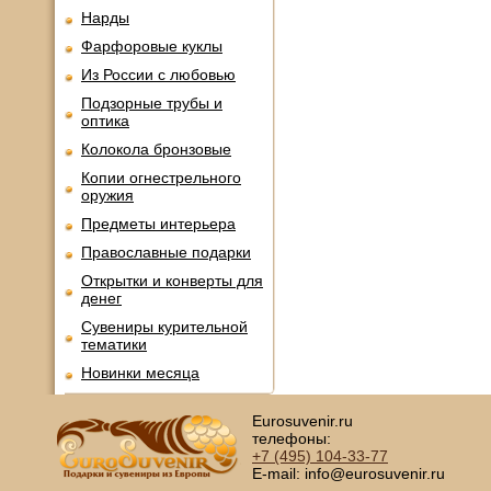
Нарды
Фарфоровые куклы
Из России с любовью
Подзорные трубы и
оптика
Колокола бронзовые
Копии огнестрельного
оружия
Предметы интерьера
Православные подарки
Открытки и конверты для
денег
Сувениры курительной
тематики
Новинки месяца
Eurosuvenir.ru
телефоны:
+7 (495)
104-33-77
E-mail: info@eurosuvenir.ru