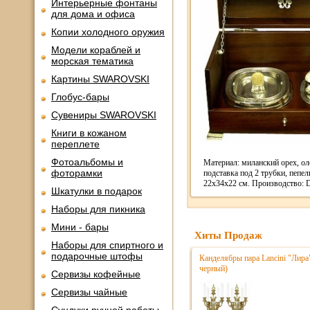
Интерьерные фонтаны
для дома и офиса
Копии холодного оружия
Модели кораблей и
морская тематика
Картины SWAROVSKI
Глобус-бары
Сувениры SWAROVSKI
Книги в кожаном
переплете
Фотоальбомы и
Материал: миланский орех, ол
фоторамки
подставка под 2 трубки, пепел
22х34х22 см. Производство: D
Шкатулки в подарок
Наборы для пикника
Мини - бары
Хиты Продаж
Наборы для спиртного и
подарочные штофы
Канделябры пара Lancini "Лира
черный)
Сервизы кофейные
Сервизы чайные