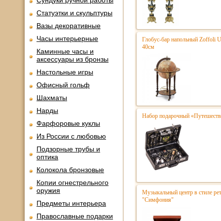
Сундуки ручной работы
Статуэтки и скульптуры
Вазы декоративные
Часы интерьерные
Глобус-бар напольный Zoffoli 
40см
Каминные часы и
аксессуары из бронзы
Настольные игры
Офисный гольф
Шахматы
Нарды
Набор подарочный «Путешестве
Фарфоровые куклы
Из России с любовью
Подзорные трубы и
оптика
Колокола бронзовые
Копии огнестрельного
оружия
Музыкальный центр в стиле р
"Симфония"
Предметы интерьера
Православные подарки