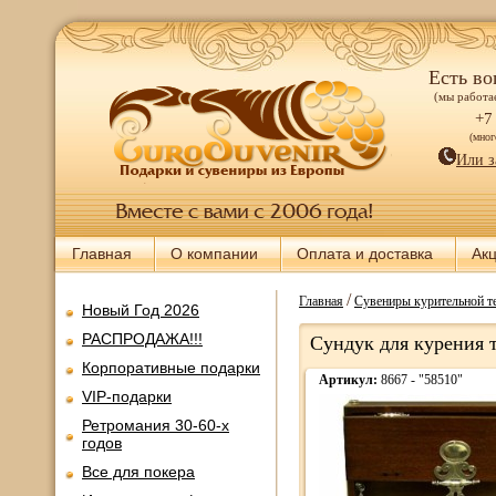
Есть во
(мы работае
+7
(мно
Или з
Главная
О компании
Оплата и доставка
Ак
/
Главная
Сувениры курительной т
Новый Год 2026
РАСПРОДАЖА!!!
Сундук для курения 
Корпоративные подарки
Артикул:
8667 - "58510"
VIP-подарки
Ретромания 30-60-х
годов
Все для покера