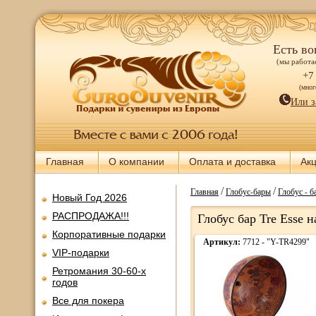
Есть во
(мы работае
+7
(мно
Или з
Главная
О компании
Оплата и доставка
Ак
/
/
Главная
Глобус-бары
Глобус - б
Новый Год 2026
РАСПРОДАЖА!!!
Глобус бар Tre Esse 
Корпоративные подарки
Артикул:
7712 - "Y-TR4299"
VIP-подарки
Ретромания 30-60-х
годов
Все для покера