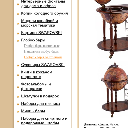
Интерьерные фонтаны
для дома и офиса
Копии холодного оружия
Модели кораблей и
морская тематика
Картины SWAROVSKI
Глобус-бары
Глобус-бары настольные
Напольные глобус-бары
Глобус - бары со столиком
Сувениры SWAROVSKI
Книги в кожаном
переплете
Фотоальбомы и
фоторамки
Шкатулки в подарок
Наборы для пикника
Мини - бары
Наборы для спиртного и
подарочные штофы
Диаметр сферы:
42 см.