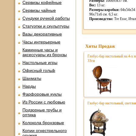
Размеры:
100х95х57 см.
Сервизы кофейные
Вес:
13 кг.
Размеры коробки:
64х54х54 с
Сервизы чайные
96х71х6 см. 6,5 кг.
Сундуки ручной работы
Производство:
Tre Esse, Ита
Статуэтки и скульптуры
Вазы декоративные
Часы интерьерные
Хиты Продаж
Каминные часы и
аксессуары из бронзы
Глобус-бар настольный на 4-х 
33см
Настольные игры
Офисный гольф
Шахматы
Нарды
Фарфоровые куклы
Из России с любовью
Глобус-бар настольный, светла
Подзорные трубы и
оптика
Колокола бронзовые
Копии огнестрельного
оружия