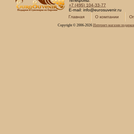
Сундуки ручной работы
телефоны:
+7 (495)
104-33-77
Статуэтки и скульптуры
E-mail: info@eurosuvenir.ru
Вазы декоративные
Главная
О компании
Оп
Часы интерьерные
Copyright © 2006-2026
Интернет-магазин подарко
Каминные часы и
аксессуары из бронзы
Настольные игры
Офисный гольф
Шахматы
Нарды
Фарфоровые куклы
Из России с любовью
Подзорные трубы и
оптика
Колокола бронзовые
Копии огнестрельного
оружия
Предметы интерьера
Православные подарки