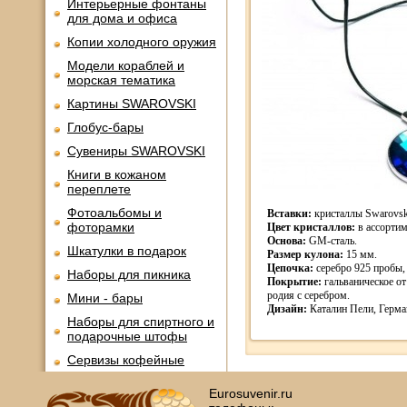
Интерьерные фонтаны
для дома и офиса
Копии холодного оружия
Модели кораблей и
морская тематика
Картины SWAROVSKI
Глобус-бары
Сувениры SWAROVSKI
Книги в кожаном
переплете
Фотоальбомы и
Вставки:
кристаллы Swarovsk
фоторамки
Цвет кристаллов:
в ассортим
Основа:
GM-cталь.
Шкатулки в подарок
Размер кулона:
15 мм.
Цепочка:
серебро 925 пробы, 
Наборы для пикника
Покрытие:
гальваническое от
родия с серебром.
Мини - бары
Дизайн:
Каталин Пели, Герма
Наборы для спиртного и
подарочные штофы
Сервизы кофейные
Сервизы чайные
Eurosuvenir.ru