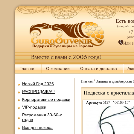
Есть во
(мы работае
+7
(мно
Или з
Главная
О компании
Оплата и доставка
Ак
/
Главная
Элитная и дизайнерская 
Новый Год 2026
РАСПРОДАЖА!!!
Подвеска с кристалла
Корпоративные подарки
Артикул:
5127 - "66109-15"
VIP-подарки
Ретромания 30-60-х
годов
Все для покера