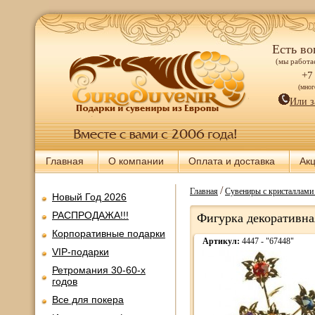
Есть во
(мы работае
+7
(мно
Или з
Главная
О компании
Оплата и доставка
Ак
/
Главная
Сувениры с кристалла
Новый Год 2026
РАСПРОДАЖА!!!
Фигурка декоративна
Корпоративные подарки
Артикул:
4447 - "67448"
VIP-подарки
Ретромания 30-60-х
годов
Все для покера