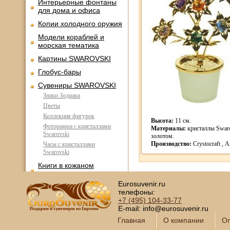
Интерьерные фонтаны
для дома и офиса
Копии холодного оружия
Модели кораблей и
морская тематика
Картины SWAROVSKI
Глобус-бары
Сувениры SWAROVSKI
Знаки Зодиака
Цветы
Коллекция фигурок
Высота:
11 см.
Фоторамки с кристаллами
Материалы:
кристаллы Swaro
Swarovski
золотом.
Производство:
Crystocraft , 
Часы с кристаллами
Swarovski
Книги в кожаном
переплете
Eurosuvenir.ru
Фотоальбомы и
телефоны:
фоторамки
+7 (495)
104-33-77
Шкатулки в подарок
E-mail: info@eurosuvenir.ru
Главная
О компании
Оп
Наборы для пикника