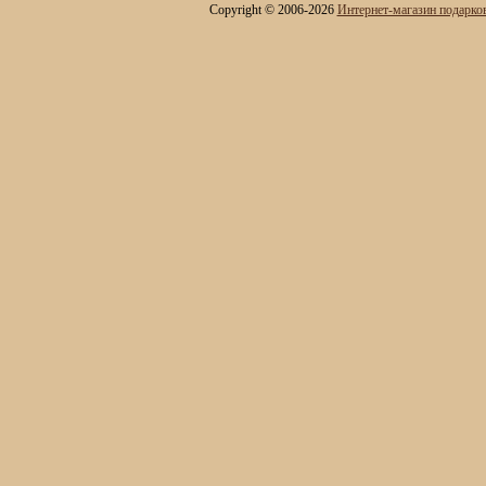
Мини - бары
Copyright © 2006-2026
Интернет-магазин подарко
Наборы для спиртного и
подарочные штофы
Сервизы кофейные
Сервизы чайные
Сундуки ручной работы
Статуэтки и скульптуры
Вазы декоративные
Часы интерьерные
Каминные часы и
аксессуары из бронзы
Настольные игры
Офисный гольф
Шахматы
Нарды
Фарфоровые куклы
Из России с любовью
Подзорные трубы и