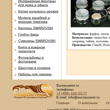
Интерьерные фонтаны
для дома и офиса
Копии холодного оружия
Модели кораблей и
морская тематика
Картины SWAROVSKI
Материалы:
фарфор, латунь,
Глобус-бары
Комплектация:
чашки 6шт, л
Сувениры SWAROVSKI
сахарница, чайник, молочник,
Производство:
Chinelli, Итал
Книги в кожаном
переплете
Фотоальбомы и
фоторамки
Шкатулки в подарок
Наборы для пикника
Мини - бары
Eurosuvenir.ru
Наборы для спиртного и
телефоны:
подарочные штофы
+7 (495)
104-33-77
Сервизы кофейные
E-mail: info@eurosuvenir.ru
Главная
О компании
Оп
Сервизы чайные
Copyright © 2006-2026
Интернет-магазин подарко