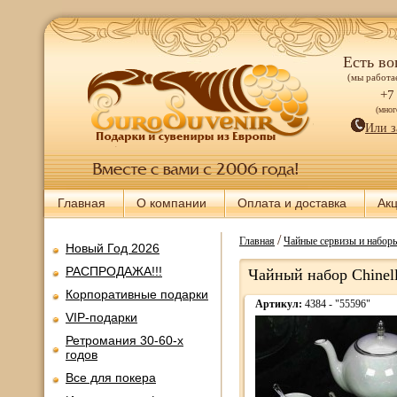
Есть во
(мы работае
+7
(мно
Или з
Главная
О компании
Оплата и доставка
Ак
/
Главная
Чайные сервизы и набор
Новый Год 2026
РАСПРОДАЖА!!!
Чайный набор Chinell
Корпоративные подарки
Артикул:
4384 - "55596"
VIP-подарки
Ретромания 30-60-х
годов
Все для покера