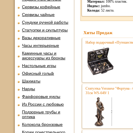
Материал:
100% пластик.
Индекс:
jumbo.
Сервизы кофейные
Колода:
52 листа.
Сервизы чайные
Сундуки ручной работы
Статуэтки и скульптуры
Хиты Продаж
Вазы декоративные
Набор подарочный «Путешестве
Часы интерьерные
Каминные часы и
аксессуары из бронзы
Настольные игры
Офисный гольф
Шахматы
Нарды
Статуэтка Veronese "Фортуна - 
31см WS-649/ 1
Фарфоровые куклы
Из России с любовью
Подзорные трубы и
оптика
Колокола бронзовые
Копии огнестрельного