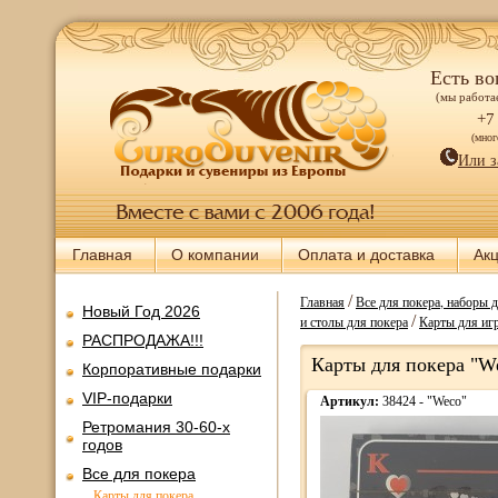
Есть во
(мы работае
+7
(мно
Или з
Главная
О компании
Оплата и доставка
Ак
/
Главная
Все для покера, наборы 
Новый Год 2026
/
и столы для покера
Карты для игр
РАСПРОДАЖА!!!
Карты для покера "W
Корпоративные подарки
VIP-подарки
Артикул:
38424 - "Weco"
Ретромания 30-60-х
годов
Все для покера
Карты для покера