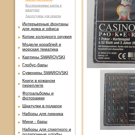
Коллекционные карты в
шкатулке
Аксессуары для покера
Интерьерные фонтаны
для дома и офиса
Копии холодного оружия
Модели кораблей и
морская тематика
Картины SWAROVSKI
Глобус-бары
Сувениры SWAROVSKI
Книги в кожаном
переплете
Фотоальбомы и
фоторамки
Шкатулки в подарок
Наборы для пикника
Мини - бары
Наборы для спиртного и
подарочные штофы