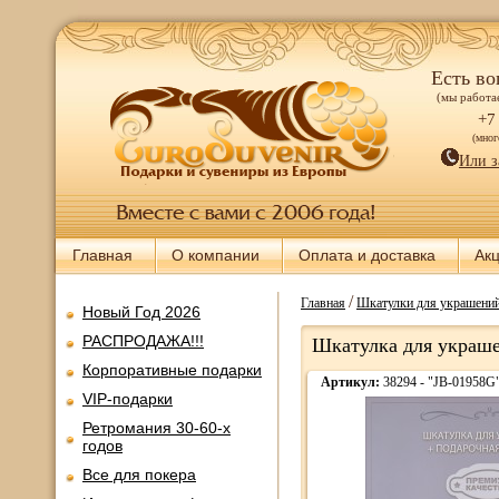
Есть во
(мы работае
+7
(мно
Или з
Главная
О компании
Оплата и доставка
Ак
/
Главная
Шкатулки для украшений
Новый Год 2026
РАСПРОДАЖА!!!
Шкатулка для украше
Корпоративные подарки
Артикул:
38294 - "JB-01958G
VIP-подарки
Ретромания 30-60-х
годов
Все для покера