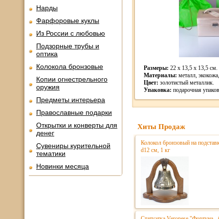
Нарды
Фарфоровые куклы
Из России с любовью
Подзорные трубы и
оптика
Колокола бронзовые
Размеры:
22 х 13,5 х 13,5 см.
Материалы:
металл, экокожа,
Копии огнестрельного
Цвет:
золотистый металлик.
оружия
Упаковка:
подарочная упаков
Предметы интерьера
Православные подарки
Открытки и конверты для
Хиты Продаж
денег
Колокол бронзовый на подстав
Сувениры курительной
d12 см, 1 кг
тематики
Новинки месяца
Статуэтка Veronese "Фортуна - 