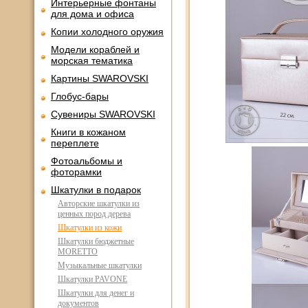
Интерьерные фонтаны
для дома и офиса
Копии холодного оружия
Модели кораблей и
морская тематика
Картины SWAROVSKI
Глобус-бары
Сувениры SWAROVSKI
Книги в кожаном
переплете
Фотоальбомы и
фоторамки
Шкатулки в подарок
Авторские шкатулки из
ценных пород дерева
Шкатулки из кожи
Шкатулки бюджетные
MORETTO
Музыкальные шкатулки
Шкатулки PAVONE
Шкатулки для денег и
документов