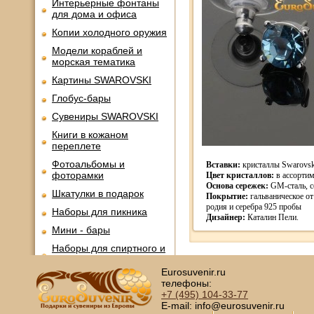
Интерьерные фонтаны
для дома и офиса
Копии холодного оружия
Модели кораблей и
морская тематика
Картины SWAROVSKI
Глобус-бары
Сувениры SWAROVSKI
Книги в кожаном
переплете
Фотоальбомы и
Вставки:
кристаллы Swarovsk
фоторамки
Цвет кристаллов:
в ассортим
Основа сережек:
GM-cталь, с
Шкатулки в подарок
Покрытие:
гальваническое от
родия и серебра 925 пробы
Наборы для пикника
Дизайнер:
Каталин Пели.
Мини - бары
Наборы для спиртного и
подарочные штофы
Eurosuvenir.ru
Сервизы кофейные
телефоны:
+7 (495)
104-33-77
Сервизы чайные
E-mail: info@eurosuvenir.ru