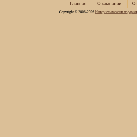
Сундуки ручной работы
Главная
О компании
Оп
Статуэтки и скульптуры
Copyright © 2006-2026
Интернет-магазин подарко
Вазы декоративные
Часы интерьерные
Каминные часы и
аксессуары из бронзы
Настольные игры
Офисный гольф
Шахматы
Нарды
Фарфоровые куклы
Из России с любовью
Подзорные трубы и
оптика
Колокола бронзовые
Копии огнестрельного
оружия
Предметы интерьера
Православные подарки