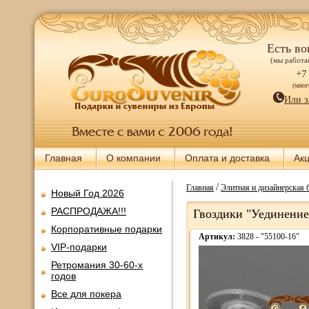
Есть во
(мы работае
+7
(мно
Или з
Главная
О компании
Оплата и доставка
Ак
/
Главная
Элитная и дизайнерская 
Новый Год 2026
РАСПРОДАЖА!!!
Гвоздики "Уединение
Корпоративные подарки
Артикул:
3828 - "55100-16"
VIP-подарки
Ретромания 30-60-х
годов
Все для покера