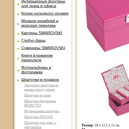
Интерьерные фонтаны
для дома и офиса
Копии холодного оружия
Модели кораблей и
морская тематика
Картины SWAROVSKI
Глобус-бары
Сувениры SWAROVSKI
Книги в кожаном
переплете
Фотоальбомы и
фоторамки
Шкатулки в подарок
Авторские шкатулки из
ценных пород дерева
Шкатулки из кожи
Шкатулки бюджетные
MORETTO
Музыкальные шкатулки
Шкатулки PAVONE
Шкатулки для денег и
Размер:
18 x 12,5 x 11 см.
документов