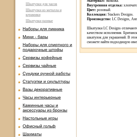
Материал:
экокожа.
Шкатулки для часов
Внутренняя отделка:
хлопчат
Цвет:
розовый.
Шкатулки из металла и
Коллекция:
Stackers Designs.
керамики
Производство:
LC Designs, Анг
Шкатулки разные
Шкатулки LC Designs отличают
Наборы для пикника
качеством исполнения. Британск
Мини - бары
шкатулок для украшений. В это
сможете найти подходящую име
Наборы для спиртного и
подарочные штофы
Сервизы кофейные
Сервизы чайные
Сундуки ручной работы
Статуэтки и скульптуры
Вазы декоративные
Часы интерьерные
Каминные часы и
аксессуары из бронзы
Настольные игры
Офисный гольф
Шахматы