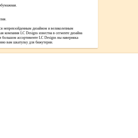
обумажная.
лия.
ся непревзойденным дизайном и великолепным
ая компания LC Designs известна в сегменте дизайна
м большом ассортименте LC Designs вы наверняка
нно вам шкатулку для бижутерии.