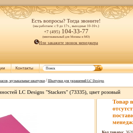
Есть вопросы? Тогда звоните!
(мы работаем: с 9 до 17ч., выходные 10-16ч.)
104-33-77
+7 (495)
(многоканальный для Москвы и МО)
Или закажите звонок менеджера
ции
Контакты
/
часов, музыкальные шкатулки
Шкатулки для украшений LC Designs
ностей LC Designs "Stackers" (73335), цвет розовый
Товар 
отсутст
постав
менедж
Код товара:
362