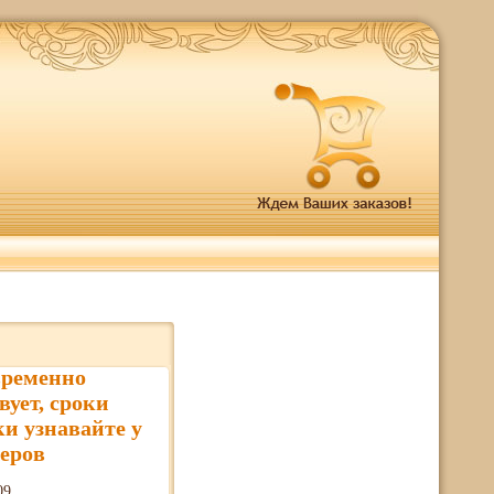
временно
вует, сроки
ки узнавайте у
еров
09