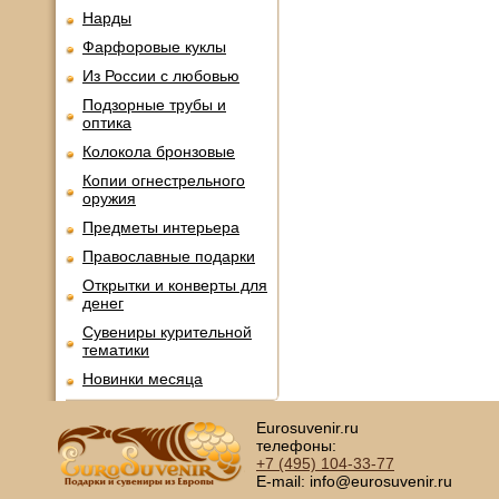
Нарды
Фарфоровые куклы
Из России с любовью
Подзорные трубы и
оптика
Колокола бронзовые
Копии огнестрельного
оружия
Предметы интерьера
Православные подарки
Открытки и конверты для
денег
Сувениры курительной
тематики
Новинки месяца
Eurosuvenir.ru
телефоны:
+7 (495)
104-33-77
E-mail: info@eurosuvenir.ru