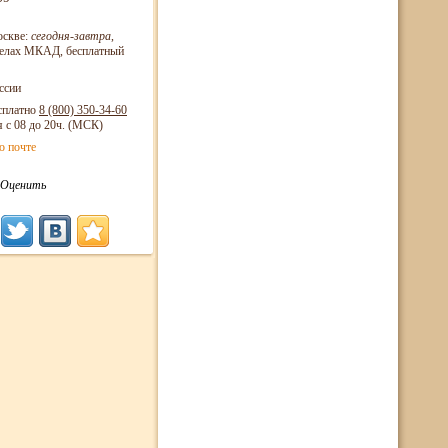
оскве:
сегодня-завтра
,
еделах МКАД, бесплатный
ссии
сплатно
8 (800)
350-34-60
я с 08 до 20ч. (МСК)
о почте
Оценить