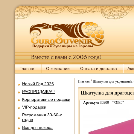
Главная
О компании
Оплата и доставка
Ак
/
Главная
Шкатулки для украшений, 
Новый Год 2026
РАСПРОДАЖА!!!
Шкатулка для драгоцен
Корпоративные подарки
Артикул:
36209 - "73335"
VIP-подарки
Ретромания 30-60-х
годов
Все для покера