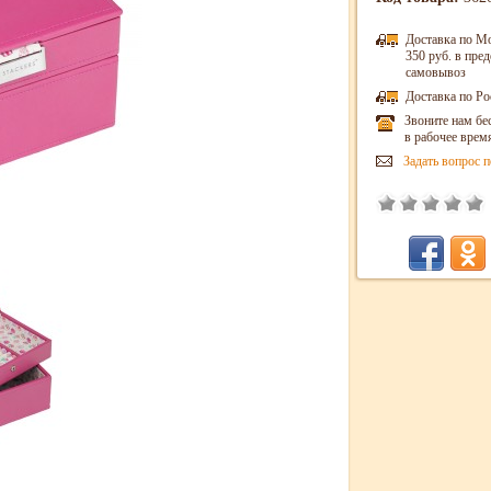
Доставка по М
350 руб. в пр
самовывоз
Доставка по Ро
Звоните нам бе
в рабочее врем
Задать вопрос п