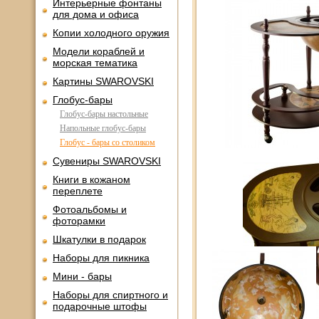
Интерьерные фонтаны
для дома и офиса
Копии холодного оружия
Модели кораблей и
морская тематика
Картины SWAROVSKI
Глобус-бары
Глобус-бары настольные
Напольные глобус-бары
Глобус - бары со столиком
Сувениры SWAROVSKI
Книги в кожаном
переплете
Фотоальбомы и
фоторамки
Шкатулки в подарок
Наборы для пикника
Мини - бары
Наборы для спиртного и
подарочные штофы