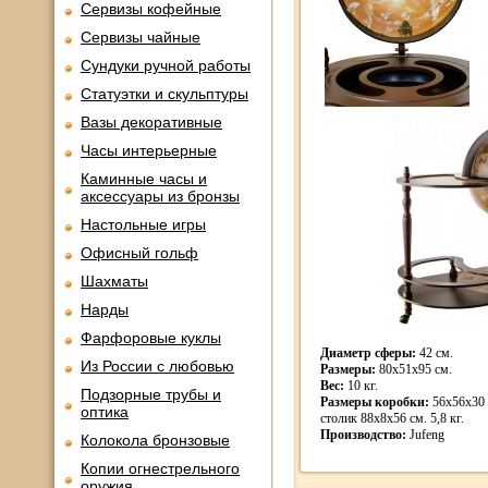
Сервизы кофейные
Сервизы чайные
Сундуки ручной работы
Статуэтки и скульптуры
Вазы декоративные
Часы интерьерные
Каминные часы и
аксессуары из бронзы
Настольные игры
Офисный гольф
Шахматы
Нарды
Фарфоровые куклы
Диаметр сферы:
42 см.
Из России с любовью
Размеры:
80х51х95 см.
Вес:
10 кг.
Подзорные трубы и
Размеры коробки:
56х56х30 с
оптика
столик 88х8х56 см. 5,8 кг.
Производство:
Jufeng
Колокола бронзовые
Копии огнестрельного
оружия