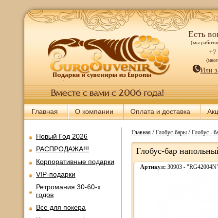
Есть во
(мы работае
+7
(мно
Или з
Главная
О компании
Оплата и доставка
Ак
/
/
Главная
Глобус-бары
Глобус - б
Новый Год 2026
РАСПРОДАЖА!!!
Глобус-бар напольны
Корпоративные подарки
Артикул:
30903 - "RG42004N
VIP-подарки
Ретромания 30-60-х
годов
Все для покера