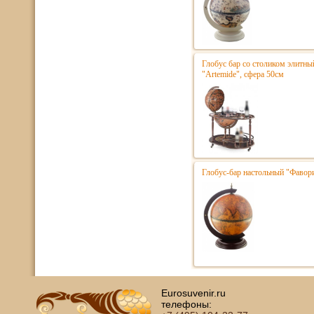
Глобус бар со столиком элитн
"Artemide", сфера 50см
Глобус-бар настольный "Фавор
Eurosuvenir.ru
телефоны: