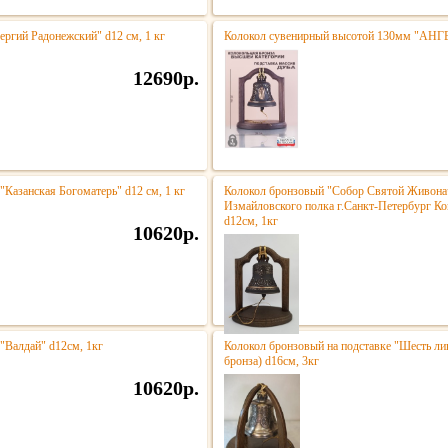
ергий Радонежский" d12 см, 1 кг
Колокол сувенирный высотой 130мм "АН
12690р.
"Казанская Богоматерь" d12 см, 1 кг
Колокол бронзовый "Собор Святой Живона
Измайловского полка г.Санкт-Петербург Коп
d12см, 1кг
10620р.
"Валдай" d12см, 1кг
Колокол бронзовый на подставке "Шесть ли
бронза) d16см, 3кг
10620р.