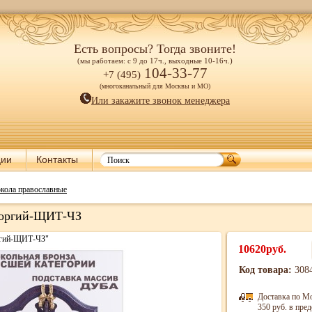
Есть вопросы? Тогда звоните!
(мы работаем: с 9 до 17ч., выходные 10-16ч.)
104-33-77
+7 (495)
(многоканальный для Москвы и МО)
Или закажите звонок менеджера
ции
Контакты
кола православные
еоргий-ЩИТ-ЧЗ
ргий-ЩИТ-ЧЗ"
10620руб.
Код товара:
308
Доставка по М
350 руб. в пр