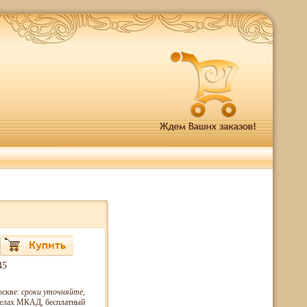
45
оскве:
сроки уточняйте
,
еделах МКАД, бесплатный