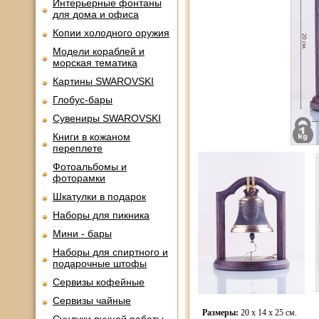
Интерьерные фонтаны
для дома и офиса
Копии холодного оружия
Модели кораблей и
морская тематика
Картины SWAROVSKI
Глобус-бары
Сувениры SWAROVSKI
Книги в кожаном
переплете
Фотоальбомы и
фоторамки
Шкатулки в подарок
Наборы для пикника
Мини - бары
Наборы для спиртного и
подарочные штофы
Сервизы кофейные
Сервизы чайные
Размеры:
20 х 14 х 25 см.