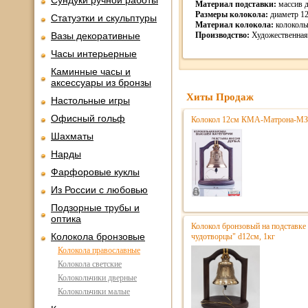
Сундуки ручной работы
Материал подставки:
массив д
Размеры колокола:
диаметр 12 
Статуэтки и скульптуры
Материал колокола:
колокольн
Вазы декоративные
Производство:
Художественная 
Часы интерьерные
Каминные часы и
аксессуары из бронзы
Хиты Продаж
Настольные игры
Офисный гольф
Колокол 12см КМА-Матрона-МЗ
Шахматы
Нарды
Фарфоровые куклы
Из России с любовью
Подзорные трубы и
оптика
Колокол бронзовый на подставке
Колокола бронзовые
чудотворцы" d12см, 1кг
Колокола православные
Колокола светские
Колокольчики дверные
Колокольчики малые