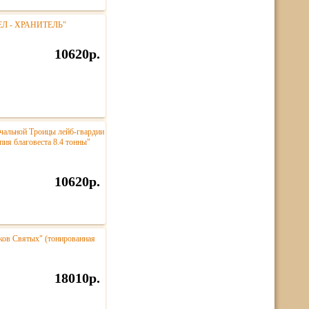
ГЕЛ - ХРАНИТЕЛЬ"
10620р.
чальной Троицы лейб-гвардии
ия благовеста 8.4 тонны"
10620р.
ков Святых" (тонированная
18010р.