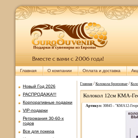
Главная
О компании
Оплата и доставка
Ак
/
/
Главная
Колокола бронзовые
Коло
Новый Год 2026
РАСПРОДАЖА!!!
Колокол 12см КМА-Г
Корпоративные подарки
Артикул:
30845 - "КМА12-Гео
VIP-подарки
Ретромания 30-60-х
годов
Все для покера