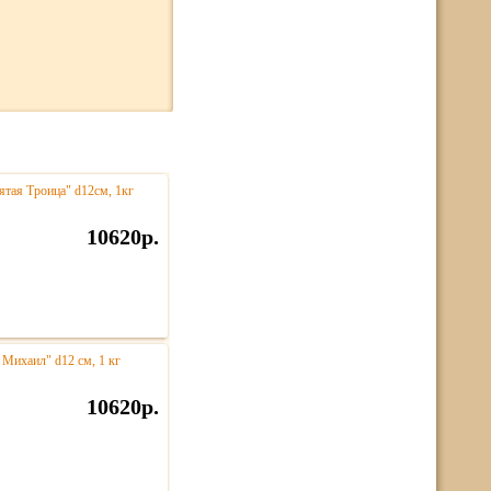
ятая Троица" d12см, 1кг
10620р.
 Михаил" d12 см, 1 кг
10620р.