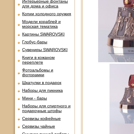
Интерьерные фонтаны
для дома и офиса
Копии холодного оружия
Модели кораблей и
морская тематика
Картины SWAROVSKI
Глобус-бары
Сувениры SWAROVSKI
Книги в кожаном
переплете
Фотоальбомы и
фоторамки
Шкатулки в подарок
Наборы для пикника
Мини - бары
Наборы для спиртного и
подарочные штофы
Сервизы кофейные
Сервизы чайные