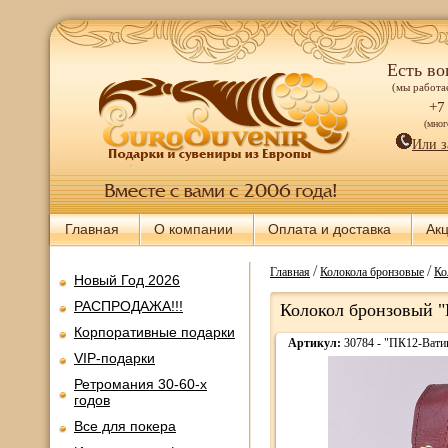
Есть во
(мы работае
+7
(мно
Или з
Главная
О компании
Оплата и доставка
Ак
/
/
Главная
Колокола бронзовые
Ко
Новый Год 2026
РАСПРОДАЖА!!!
Колокол бронзовый "В
Корпоративные подарки
Артикул:
30784 - "ПК12-Вати
VIP-подарки
Ретромания 30-60-х
годов
Все для покера