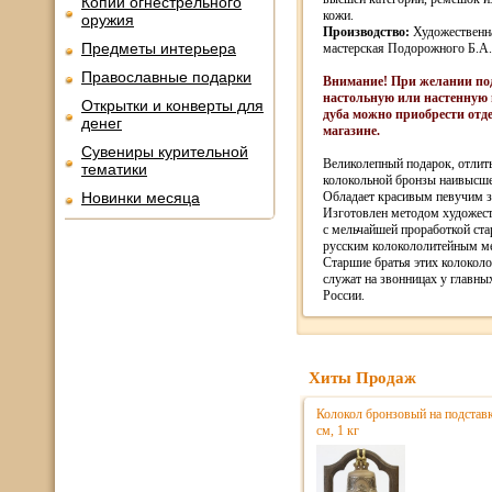
Копии огнестрельного
кожи.
оружия
Производство:
Художественн
Предметы интерьера
мастерская Подорожного Б.А.,
Православные подарки
Внимание! При желании по
настольную или настенную 
Открытки и конверты для
дуба можно приобрести отд
денег
магазине.
Сувениры курительной
Великолепный подарок, отлит
тематики
колокольной бронзы наивысше
Новинки месяца
Обладает красивым певучим 
Изготовлен методом художест
с мельчайшей проработкой ст
русским колокололитейным м
Старшие братья этих колоколо
служат на звонницах у главны
России.
Хиты Продаж
Колокол бронзовый на подстав
см, 1 кг