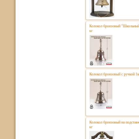
Колокол бронзовый "Школьный"
кг
Колокол бронзовый с ручкой 1
Колокол бронзовый на подстав
кг