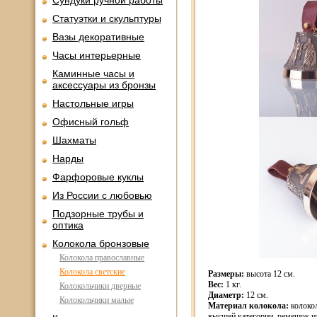
Сундуки ручной работы
Статуэтки и скульптуры
Вазы декоративные
Часы интерьерные
Каминные часы и
аксессуары из бронзы
Настольные игры
Офисный гольф
Шахматы
Нарды
Фарфоровые куклы
Из России с любовью
Подзорные трубы и
оптика
Колокола бронзовые
Колокола православные
Колокола светские
Размеры:
высота 12 см.
Вес:
1 кг.
Колокольчики дверные
Диаметр:
12 см.
Колокольчики малые
Материал колокола:
колокол
высшей категории, ремешок и