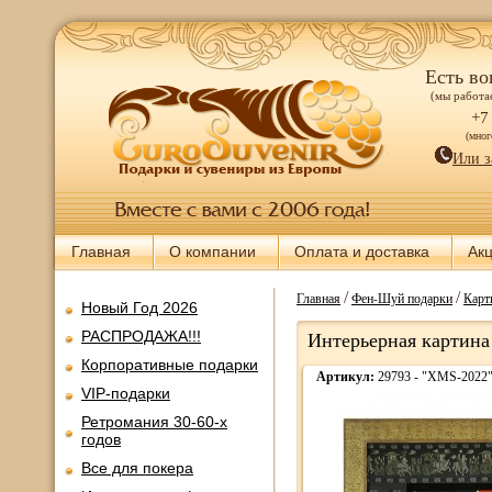
Есть во
(мы работае
+7
(мно
Или з
Главная
О компании
Оплата и доставка
Ак
/
/
Главная
Фен-Шуй подарки
Карт
Новый Год 2026
РАСПРОДАЖА!!!
Интерьерная картина
Корпоративные подарки
Артикул:
29793 - "XMS-2022
VIP-подарки
Ретромания 30-60-х
годов
Все для покера