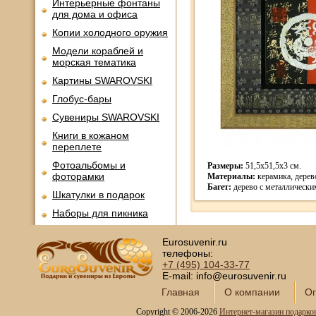
Интерьерные фонтаны
для дома и офиса
Копии холодного оружия
Модели кораблей и
морская тематика
Картины SWAROVSKI
Глобус-бары
Сувениры SWAROVSKI
Книги в кожаном
переплете
Фотоальбомы и
Размеры:
51,5х51,5х3 см.
фоторамки
Материалы:
керамика, дерево
Багет:
дерево с металлически
Шкатулки в подарок
Наборы для пикника
Мини - бары
Eurosuvenir.ru
Наборы для спиртного и
телефоны:
подарочные штофы
+7 (495)
104-33-77
E-mail: info@eurosuvenir.ru
Сервизы кофейные
Главная
О компании
Оп
Сервизы чайные
Copyright © 2006-2026
Интернет-магазин подарко