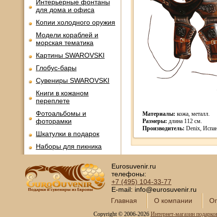
Интерьерные фонтаны
для дома и офиса
Копии холодного оружия
Модели кораблей и
морская тематика
Картины SWAROVSKI
Глобус-бары
Сувениры SWAROVSKI
Книги в кожаном
переплете
Фотоальбомы и
Материалы:
кожа, металл.
фоторамки
Размеры:
длина 112 см.
Производитель:
Denix, Испа
Шкатулки в подарок
Наборы для пикника
Мини - бары
Eurosuvenir.ru
Наборы для спиртного и
телефоны:
подарочные штофы
+7 (495)
104-33-77
E-mail: info@eurosuvenir.ru
Сервизы кофейные
Главная
О компании
Оп
Сервизы чайные
Copyright © 2006-2026
Интернет-магазин подарко