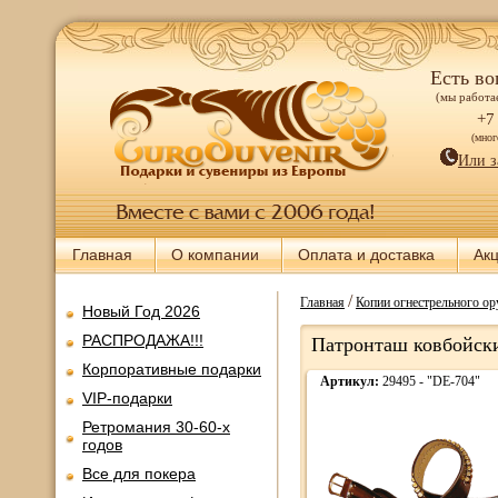
Есть во
(мы работае
+7
(мно
Или з
Главная
О компании
Оплата и доставка
Ак
/
Главная
Копии огнестрельного о
Новый Год 2026
РАСПРОДАЖА!!!
Патронташ ковбойски
Корпоративные подарки
Артикул:
29495 - "DE-704"
VIP-подарки
Ретромания 30-60-х
годов
Все для покера