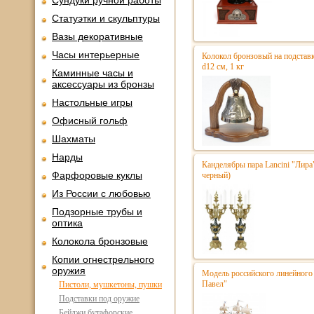
Сундуки ручной работы
Статуэтки и скульптуры
Вазы декоративные
Часы интерьерные
Колокол бронзовый на подстав
d12 см, 1 кг
Каминные часы и
аксессуары из бронзы
Настольные игры
Офисный гольф
Шахматы
Нарды
Канделябры пара Lancini "Лира
Фарфоровые куклы
черный)
Из России с любовью
Подзорные трубы и
оптика
Колокола бронзовые
Копии огнестрельного
оружия
Модель российского линейного 
Павел"
Пистоли, мушкетоны, пушки
Подставки под оружие
Бейджи бутафорские