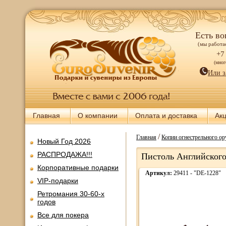
Есть во
(мы работае
+7
(мно
Или з
Главная
О компании
Оплата и доставка
Ак
/
Главная
Копии огнестрельного о
Новый Год 2026
РАСПРОДАЖА!!!
Пистоль Английского
Корпоративные подарки
Артикул:
29411 - "DE-1228"
VIP-подарки
Ретромания 30-60-х
годов
Все для покера