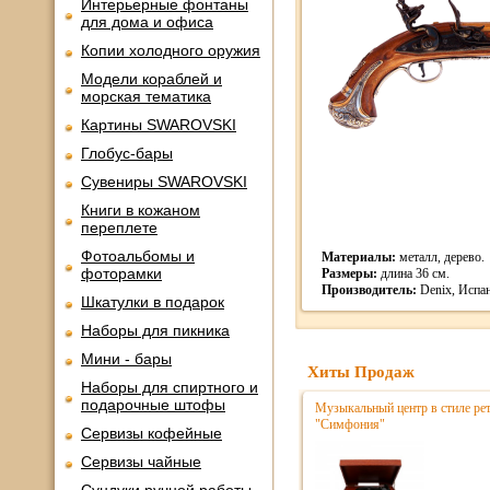
Интерьерные фонтаны
для дома и офиса
Копии холодного оружия
Модели кораблей и
морская тематика
Картины SWAROVSKI
Глобус-бары
Сувениры SWAROVSKI
Книги в кожаном
переплете
Фотоальбомы и
Материалы:
металл, дерево.
фоторамки
Размеры:
длина 36 см.
Производитель:
Denix, Испа
Шкатулки в подарок
Наборы для пикника
Мини - бары
Хиты Продаж
Наборы для спиртного и
подарочные штофы
Музыкальный центр в стиле р
"Симфония"
Сервизы кофейные
Сервизы чайные