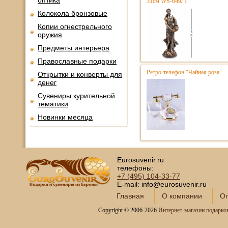
оптика
31см WS-649/ 1
Колокола бронзовые
Копии огнестрельного
оружия
Предметы интерьера
Православные подарки
Ретро-телефон "Чайная роза"
Открытки и конверты для
денег
Сувениры курительной
тематики
Новинки месяца
Eurosuvenir.ru
телефоны:
+7 (495)
104-33-77
E-mail: info@eurosuvenir.ru
Главная
О компании
Оп
Copyright © 2006-2026
Интернет-магазин подарко