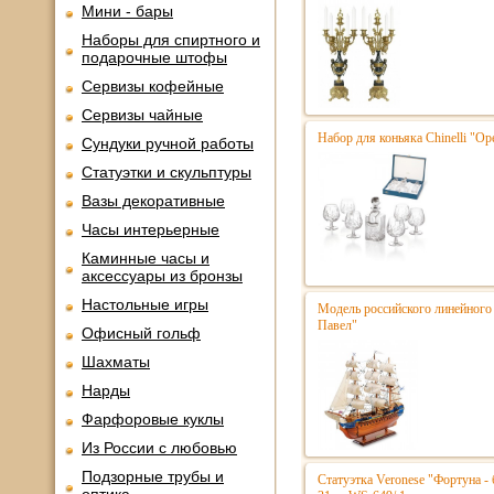
Мини - бары
Наборы для спиртного и
подарочные штофы
Сервизы кофейные
Сервизы чайные
Набор для коньяка Chinelli "Ope
Сундуки ручной работы
Статуэтки и скульптуры
Вазы декоративные
Часы интерьерные
Каминные часы и
аксессуары из бронзы
Настольные игры
Модель российского линейного 
Павел"
Офисный гольф
Шахматы
Нарды
Фарфоровые куклы
Из России с любовью
Подзорные трубы и
Статуэтка Veronese "Фортуна - 