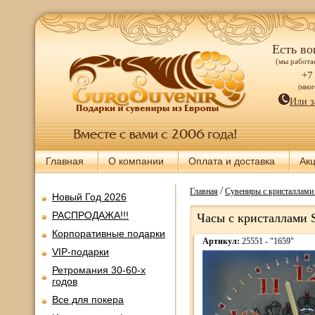
Есть во
(мы работае
+7
(мно
Или з
Главная
О компании
Оплата и доставка
Ак
/
Главная
Сувениры с кристалла
Новый Год 2026
РАСПРОДАЖА!!!
Часы с кристаллами 
Корпоративные подарки
Артикул:
25551 - "1659"
VIP-подарки
Ретромания 30-60-х
годов
Все для покера