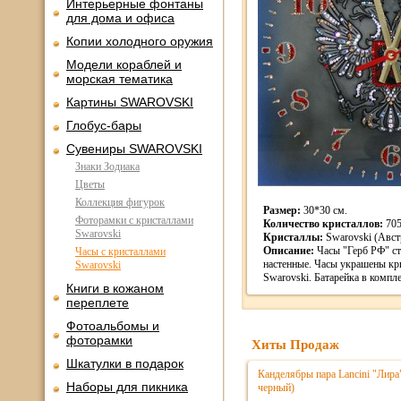
Интерьерные фонтаны
для дома и офиса
Копии холодного оружия
Модели кораблей и
морская тематика
Картины SWAROVSKI
Глобус-бары
Сувениры SWAROVSKI
Знаки Зодиака
Цветы
Коллекция фигурок
Размер:
30*30 см.
Фоторамки с кристаллами
Количество кристаллов:
70
Swarovski
Кристаллы:
Swarovski (Авст
Описание:
Часы "Герб РФ" ст
Часы с кристаллами
настенные. Часы украшены кр
Swarovski
Swarovski. Батарейка в компле
Книги в кожаном
переплете
Фотоальбомы и
фоторамки
Хиты Продаж
Шкатулки в подарок
Канделябры пара Lancini "Лира
Наборы для пикника
черный)