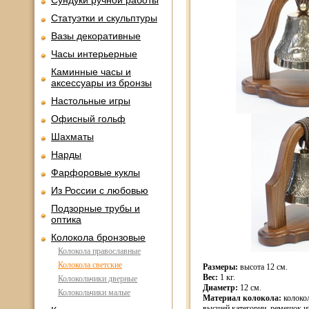
Сундуки ручной работы
Статуэтки и скульптуры
Вазы декоративные
Часы интерьерные
Каминные часы и
аксессуары из бронзы
Настольные игры
Офисный гольф
Шахматы
Нарды
Фарфоровые куклы
Из России с любовью
Подзорные трубы и
оптика
Колокола бронзовые
Колокола православные
Колокола светские
Размеры:
высота 12 см.
Вес:
1 кг.
Колокольчики дверные
Диаметр:
12 см.
Колокольчики малые
Материал колокола:
колокол
высшей категории, ремешок и