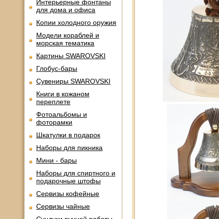
Интерьерные фонтаны
для дома и офиса
Копии холодного оружия
Модели кораблей и
морская тематика
Картины SWAROVSKI
Глобус-бары
Сувениры SWAROVSKI
Книги в кожаном
переплете
Фотоальбомы и
фоторамки
Шкатулки в подарок
Наборы для пикника
Мини - бары
Наборы для спиртного и
подарочные штофы
Сервизы кофейные
Сервизы чайные