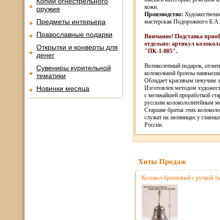
Копии огнестрельного
кожи.
оружия
Производство:
Художественн
Предметы интерьера
мастерская Подорожного Б.А.,
Православные подарки
Внимание! Подставка приоб
отдельно: артикул колокола
Открытки и конверты для
"ПК-1-005".
денег
Великолепный подарок, отлит
Сувениры курительной
колокольной бронзы наивысше
тематики
Обладает красивым певучим 
Новинки месяца
Изготовлен методом художест
с мельчайшей проработкой ст
русским колокололитейным м
Старшие братья этих колоколо
служат на звонницах у главны
России.
Хиты Продаж
Колокол бронзовый с ручкой 1