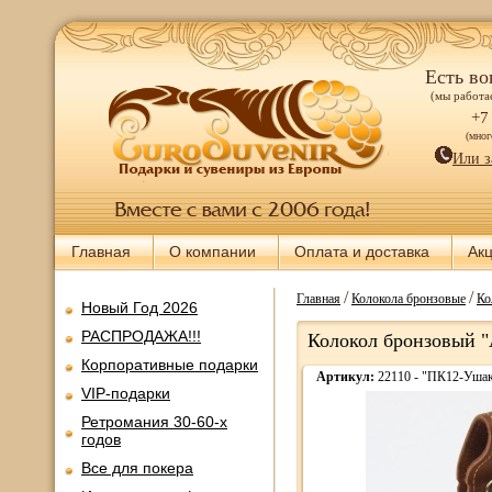
Есть во
(мы работае
+7
(мно
Или з
Главная
О компании
Оплата и доставка
Ак
/
/
Главная
Колокола бронзовые
Ко
Новый Год 2026
РАСПРОДАЖА!!!
Колокол бронзовый "
Корпоративные подарки
Артикул:
22110 - "ПК12-Уша
VIP-подарки
Ретромания 30-60-х
годов
Все для покера