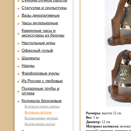
Сундуки ручной работы
Статуэтки и скульптуры
Вазы декоративные
Часы интерьерные
Каминные часы и
аксессуары из бронзы
Настольные игры
Офисный гольф
Шахматы
Нарды
Фарфоровые куклы
Из России с любовью
Подзорные трубы и
оптика
Колокола бронзовые
Колокола православные
Колокола светские
Размеры:
высота 12 см.
Вес:
1 кг.
Колокольчики дверные
Диаметр:
12 см.
Колокольчики малые
Материал колокола:
колокол
высшей категории, ремешок и