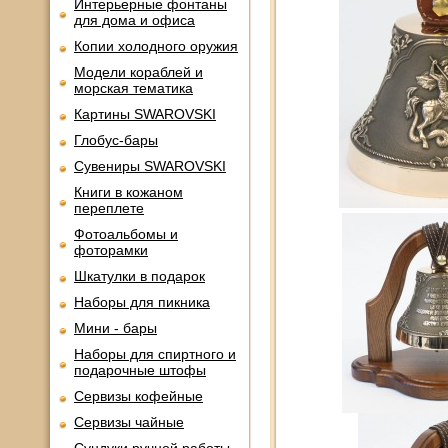
Интерьерные фонтаны
для дома и офиса
Копии холодного оружия
Модели кораблей и
морская тематика
Картины SWAROVSKI
Глобус-бары
Сувениры SWAROVSKI
Книги в кожаном
переплете
Фотоальбомы и
фоторамки
Шкатулки в подарок
Наборы для пикника
Мини - бары
Наборы для спиртного и
подарочные штофы
Сервизы кофейные
Сервизы чайные