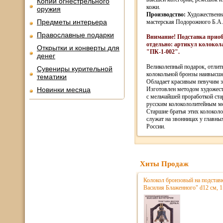
Копии огнестрельного
кожи.
оружия
Производство:
Художественн
Предметы интерьера
мастерская Подорожного Б.А.,
Православные подарки
Внимание! Подставка приоб
отдельно: артикул колокола
Открытки и конверты для
"ПК-1-002".
денег
Великолепный подарок, отлит
Сувениры курительной
колокольной бронзы наивысше
тематики
Обладает красивым певучим 
Новинки месяца
Изготовлен методом художест
с мельчайшей проработкой ст
русским колокололитейным м
Старшие братья этих колоколо
служат на звонницах у главны
России.
Хиты Продаж
Колокол бронзовый на подстав
Василия Блаженного" d12 см, 1