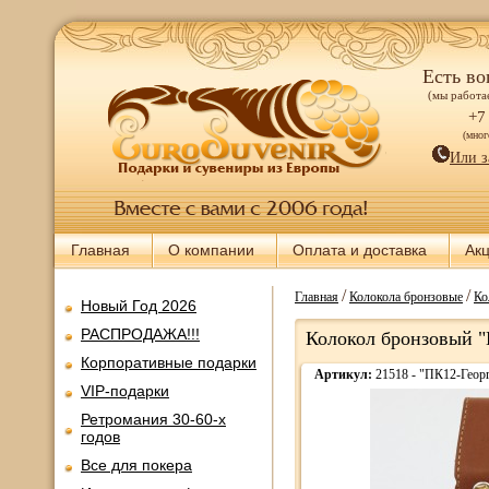
Есть во
(мы работае
+7
(мно
Или з
Главная
О компании
Оплата и доставка
Ак
/
/
Главная
Колокола бронзовые
Ко
Новый Год 2026
РАСПРОДАЖА!!!
Колокол бронзовый "
Корпоративные подарки
Артикул:
21518 - "ПК12-Геор
VIP-подарки
Ретромания 30-60-х
годов
Все для покера