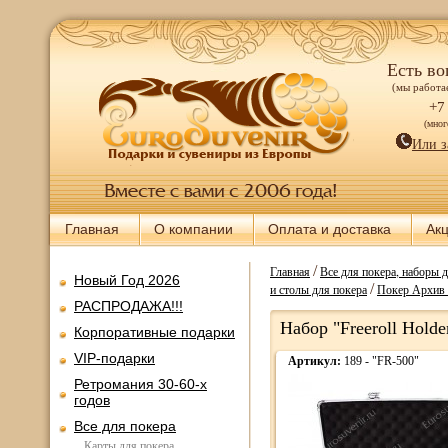
Есть во
(мы работае
+7
(мно
Или з
Главная
О компании
Оплата и доставка
Ак
/
Главная
Все для покера, наборы 
Новый Год 2026
/
и столы для покера
Покер Архив 
РАСПРОДАЖА!!!
Набор "Freeroll Hold
Корпоративные подарки
VIP-подарки
Артикул:
189 - "FR-500"
Ретромания 30-60-х
годов
Все для покера
Карты для покера