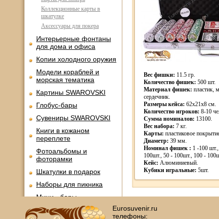
Коллекционные карты в
шкатулке
Аксессуары для покера
Интерьерные фонтаны
для дома и офиса
Копии холодного оружия
Модели кораблей и
Вес фишки:
11.5 гр.
морская тематика
Количество фишек:
500 шт.
Материал фишек:
пластик, 
Картины SWAROVSKI
сердечник.
Размеры кейса:
62х21х8 см.
Глобус-бары
Количество игроков:
8-10 че
Сувениры SWAROVSKI
Сумма номиналов:
13100.
Вес набора:
7 кг.
Книги в кожаном
Карты:
пластиковое покрытие
переплете
Диаметр:
39 мм.
Номинал фишек :
1 -100 шт., 
Фотоальбомы и
100шт., 50 - 100шт., 100 - 10
фоторамки
Кейс:
Алюминиевый.
Кубики игральные:
5шт.
Шкатулки в подарок
Наборы для пикника
Мини - бары
Eurosuvenir.ru
Наборы для спиртного и
телефоны:
подарочные штофы