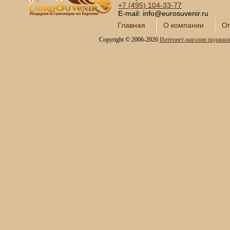
+7 (495)
104-33-77
Сервизы кофейные
E-mail: info@eurosuvenir.ru
Сервизы чайные
Главная
О компании
Оп
Сундуки ручной работы
Copyright © 2006-2026
Интернет-магазин подарко
Статуэтки и скульптуры
Вазы декоративные
Часы интерьерные
Каминные часы и
аксессуары из бронзы
Настольные игры
Офисный гольф
Шахматы
Нарды
Фарфоровые куклы
Из России с любовью
Подзорные трубы и
оптика
Колокола бронзовые
Копии огнестрельного