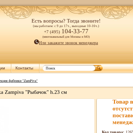
Есть вопросы? Тогда звоните!
(мы работаем: с 9 до 17ч., выходные 10-16ч.)
104-33-77
+7 (495)
(многоканальный для Москвы и МО)
Или закажите звонок менеджера
ции
Контакты
екция фабрики "ZamPiva"
а Zampiva "Рыбачок" h.23 см
Товар 
отсутст
постав
менедж
Код товара:
126