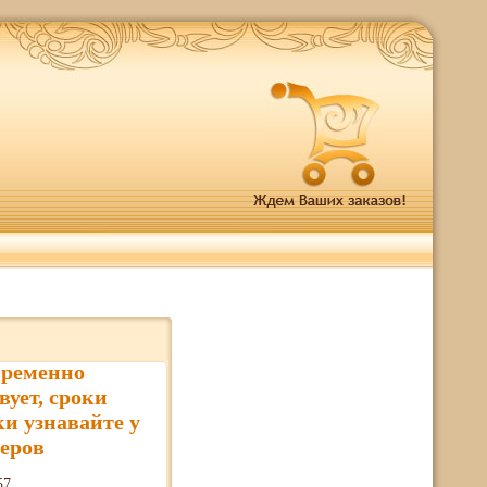
временно
вует, сроки
ки узнавайте у
еров
57