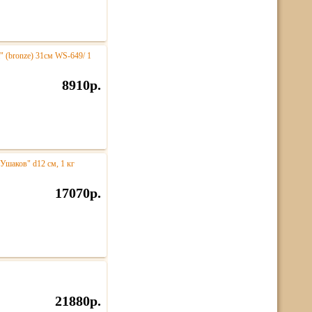
" (bronze) 31см WS-649/ 1
8910р.
Ушаков" d12 см, 1 кг
17070р.
21880р.