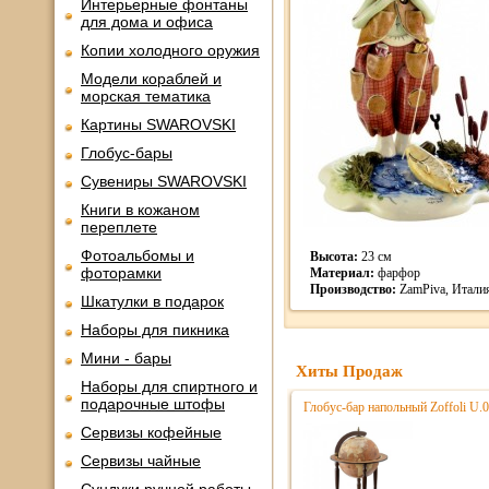
Интерьерные фонтаны
для дома и офиса
Копии холодного оружия
Модели кораблей и
морская тематика
Картины SWAROVSKI
Глобус-бары
Сувениры SWAROVSKI
Книги в кожаном
переплете
Фотоальбомы и
Высота:
23 см
фоторамки
Материал:
фарфор
Производство:
ZamPiva, Итали
Шкатулки в подарок
Наборы для пикника
Мини - бары
Хиты Продаж
Наборы для спиртного и
подарочные штофы
Глобус-бар напольный Zoffoli U.
Сервизы кофейные
Сервизы чайные