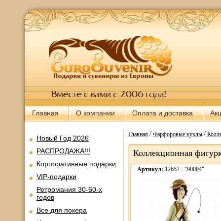
Главная
О компании
Оплата и доставка
Ак
/
/
Главная
Фарфоровые куклы
Колл
Новый Год 2026
РАСПРОДАЖА!!!
Коллекционная фигурк
Корпоративные подарки
Артикул:
12657 - "90004"
VIP-подарки
Ретромания 30-60-х
годов
Все для покера