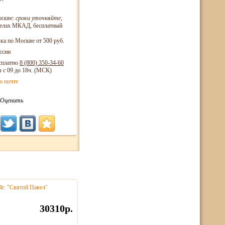
оскве:
сроки уточняйте
,
еделах МКАД, бесплатный
ка по Москве от 500 руб.
ссии
сплатно
8 (800)
350-34-60
я с 09 до 18ч. (МСК)
о почте
Оценить
4г. "Святой Павел"
30310р.