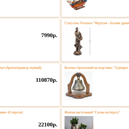
Статуэтка Veronese "Фортуна - богиня удачи
7990р.
 2шт (бронза/мрамор-черный)
Колокол бронзовый на подставке "Адмирал 
110870р.
ик» (6 персон)
Фонтан настольный "Сосны на берегу"
22100р.