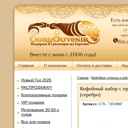
Есть во
(мы работае
+7
(мно
Или з
Главная
О компании
Оплата и доставка
Ак
/
Главная
Кофейные сервизы и наб
Новый Год 2026
РАСПРОДАЖА!!!
Кофейный набор с пр
(серебро)
Корпоративные подарки
VIP-подарки
Артикул:
1176 - "2053006"
Ретромания 30-60-х
годов
Все для покера