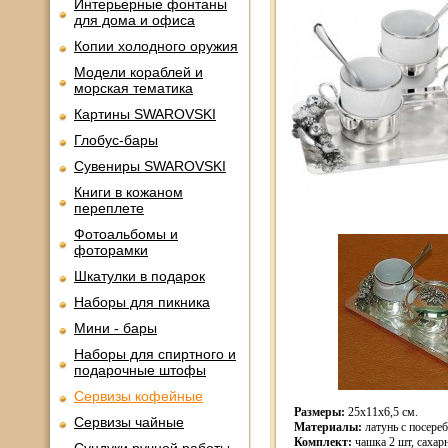
Интерьерные фонтаны
для дома и офиса
Копии холодного оружия
Модели кораблей и
морская тематика
Картины SWAROVSKI
Глобус-бары
Сувениры SWAROVSKI
Книги в кожаном
переплете
Фотоальбомы и
фоторамки
Шкатулки в подарок
Наборы для пикника
Мини - бары
Наборы для спиртного и
подарочные штофы
Сервизы кофейные
Размеры:
25х11х6,5 см.
Сервизы чайные
Материалы:
латунь с посере
Комплект:
чашка 2 шт, сахарн