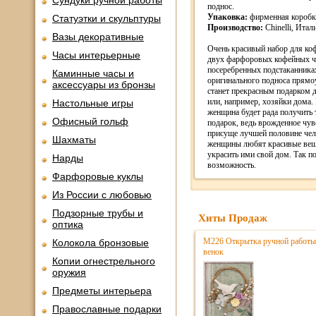
Сундуки ручной работы
поднос.
Упаковка:
фирменная коробк
Статуэтки и скульптуры
Производство:
Chinelli, Итал
Вазы декоративные
Очень красивый набор для коф
Часы интерьерные
двух фарфоровых кофейных ч
посеребренных подстаканника
Каминные часы и
оригинального подноса прям
аксессуары из бронзы
станет прекрасным подарком 
или, например, хозяйки дома.
Настольные игры
женщина будет рада получить 
Офисный гольф
подарок, ведь врожденное чув
присуще лучшей половине чело
Шахматы
женщины любят красивые вещи
украсить ими свой дом. Так п
Нарды
возможность.
Фарфоровые куклы
Из России с любовью
Подзорные трубы и
Хиты Продаж
оптика
М226 Открытка ручной работы
Колокола бронзовые
венок
Копии огнестрельного
оружия
Предметы интерьера
Православные подарки