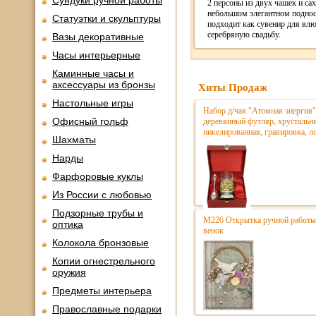
Сундуки ручной работы
2 персоны из двух чашек и са
небольшом элегантном поднос
Статуэтки и скульптуры
подходит как сувенир для вл
серебряную свадьбу.
Вазы декоративные
Часы интерьерные
Каминные часы и
аксессуары из бронзы
Хиты Продаж
Настольные игры
Набор д/чая "Атомная энергия" 
Офисный гольф
деревянный футляр, хрустальны
никелированная, гравировка, л
Шахматы
Нарды
Фарфоровые куклы
Из России с любовью
Подзорные трубы и
М226 Открытка ручной работы
оптика
венок
Колокола бронзовые
Копии огнестрельного
оружия
Предметы интерьера
Православные подарки