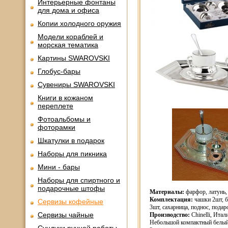
Интерьерные фонтаны
для дома и офиса
Копии холодного оружия
Модели кораблей и
морская тематика
Картины SWAROVSKI
Глобус-бары
Сувениры SWAROVSKI
Книги в кожаном
переплете
Фотоальбомы и
фоторамки
Шкатулки в подарок
Наборы для пикника
Мини - бары
Наборы для спиртного и
подарочные штофы
Материалы:
фарфор, латунь,
Комплектация:
чашки 2шт, б
Сервизы кофейные
3шт, сахарница, поднос, подар
Сервизы чайные
Производство:
Chinelli, Итал
Небольшой компактный белый