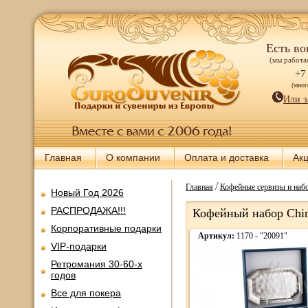
Есть во
(мы работае
+7
(мно
Или з
Главная
О компании
Оплата и доставка
Ак
/
Главная
Кофейные сервизы и наб
Новый Год 2026
РАСПРОДАЖА!!!
Кофейный набор Chine
Корпоративные подарки
Артикул:
1170 - "20091"
VIP-подарки
Ретромания 30-60-х
годов
Все для покера