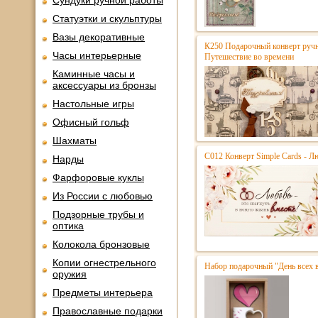
Сундуки ручной работы
Статуэтки и скульптуры
Вазы декоративные
К250 Подарочный конверт ручн
Часы интерьерные
Путешествие во времени
Каминные часы и
аксессуары из бронзы
Настольные игры
Офисный гольф
Шахматы
С012 Конверт Simple Cards - Л
Нарды
Фарфоровые куклы
Из России с любовью
Подзорные трубы и
оптика
Колокола бронзовые
Копии огнестрельного
Набор подарочный "День всех
оружия
Предметы интерьера
Православные подарки