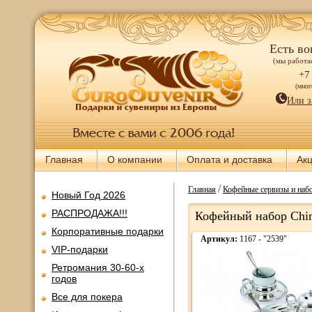
Есть во
(мы работае
+7
(мно
Или з
Главная
О компании
Оплата и доставка
Ак
/
Главная
Кофейные сервизы и наб
Новый Год 2026
РАСПРОДАЖА!!!
Кофейный набор Chine
Корпоративные подарки
Артикул:
1167 - "2539"
VIP-подарки
Ретромания 30-60-х
годов
Все для покера