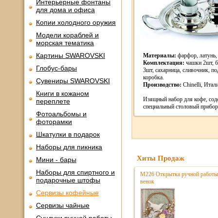
Интерьерные фонтаны
для дома и офиса
Копии холодного оружия
Модели кораблей и
морская тематика
Картины SWAROVSKI
Материалы:
фарфор, латунь,
Комплектация:
чашки 2шт, б
Глобус-бары
3шт, сахарница, сливочник, п
коробка.
Сувениры SWAROVSKI
Производство:
Chinelli, Итал
Книги в кожаном
Изящный набор для кофе, сод
переплете
специальный столовый прибор
Фотоальбомы и
фоторамки
Шкатулки в подарок
Наборы для пикника
Хиты Продаж
Мини - бары
Наборы для спиртного и
М226 Открытка ручной работы
подарочные штофы
венок
Сервизы кофейные
Сервизы чайные