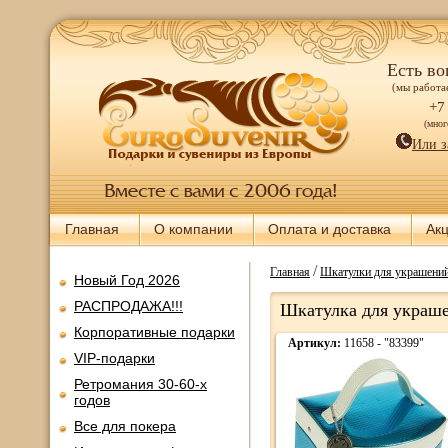
Есть во
(мы работае
+7
(мно
Или з
Главная
О компании
Оплата и доставка
Ак
/
Главная
Шкатулки для украшений
Новый Год 2026
РАСПРОДАЖА!!!
Шкатулка для украше
Корпоративные подарки
Артикул:
11658 - "83399"
VIP-подарки
Ретромания 30-60-х
годов
Все для покера