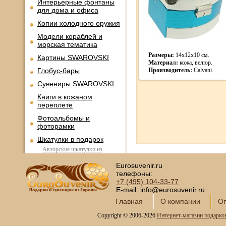
Интерьерные фонтаны
для дома и офиса
Копии холодного оружия
Модели кораблей и
морская тематика
Размеры:
14х12х10 см.
Картины SWAROVSKI
Материал:
кожа, велюр.
Глобус-бары
Производитель:
Calvani.
Сувениры SWAROVSKI
Книги в кожаном
переплете
Фотоальбомы и
фоторамки
Шкатулки в подарок
Авторские шкатулки из
ценных пород дерева
Eurosuvenir.ru
Шкатулки из кожи
телефоны:
Шкатулки бюджетные
+7 (495)
104-33-77
MORETTO
E-mail: info@eurosuvenir.ru
Музыкальные шкатулки
Главная
О компании
Оп
Шкатулки PAVONE
Шкатулки для денег и
Copyright © 2006-2026
Интернет-магазин подарко
документов