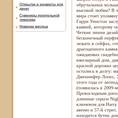
Открытки и конверты для
обручальных кольца
денег
высокой любви? В ч
Сувениры курительной
мира стоит упомяну
тематики
Гарри Уинстон засл
Новинки месяца
камней, которому он
Четкие линии дизай
бесконечный перфек
лежать в сейфах, г
драгоценного камня 
ожидаемых свадебны
ювелирный дом, дав
красной дорожке це
остались в долгу: м
Дженнифер Лопес, Х
этого года от леге
(появилась в 2009-
Превосходным допол
длинные серьги Nigh
ключевом для Harry 
авеню и 57-й стрит
находится бутик дом