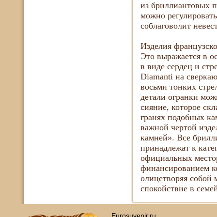
из бриллиантовых п
можно регулировать 
соблаговолит невест
Изделия французско
Это выражается в о
в виде сердец и ст
Diamanti на сверка
восьми тонких стре
детали огранки мож
сияние, которое ск
гранях подобных ка
важной чертой изде
камней». Все брилл
принадлежат к катег
официальных местор
финансированием к
олицетворяя собой 
спокойствие в семе
Eurosuvenir.ru