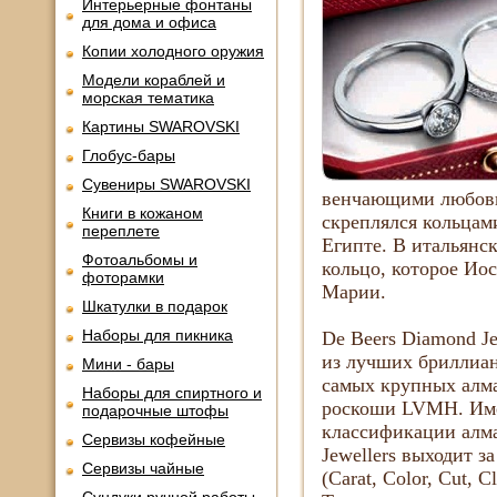
Интерьерные фонтаны
для дома и офиса
Копии холодного оружия
Модели кораблей и
морская тематика
Картины SWAROVSKI
Глобус-бары
Сувениры SWAROVSKI
венчающими любовь
Книги в кожаном
скреплялся кольцами
переплете
Египте. В итальянс
Фотоальбомы и
кольцо, которое Ио
фоторамки
Марии.
Шкатулки в подарок
Наборы для пикника
De Beers Diamond Je
из лучших бриллиан
Мини - бары
самых крупных алма
Наборы для спиртного и
роскоши LVMH. Имея
подарочные штофы
классификации алма
Сервизы кофейные
Jewellers выходит 
Сервизы чайные
(Carat, Color, Cut, 