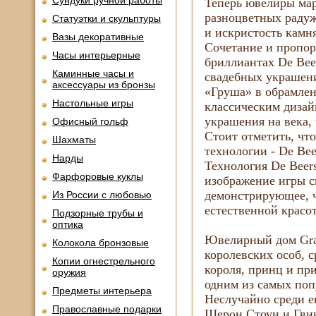
Сундуки ручной работы
Теперь ювелиры мар
разноцветных радуж
Статуэтки и скульптуры
и искристость камн
Вазы декоративные
Сочетание и пропор
Часы интерьерные
бриллиантах De Bee
Каминные часы и
свадебных украшени
аксессуары из бронзы
«Груша» в обрамлен
Настольные игры
классическим дизай
украшения на века,
Офисный гольф
Стоит отметить, чт
Шахматы
технологии - De Bee
Нарды
Технология De Beer
Фарфоровые куклы
изображение игры с
демонстрирующее, ч
Из России с любовью
естественной красот
Подзорные трубы и
оптика
Ювелирный дом Gra
Колокола бронзовые
королевских особ, 
Копии огнестрельного
короля, принц и при
оружия
одним из самых поп
Предметы интерьера
Неслучайно среди е
Православные подарки
Шерон Стоун и Гвин