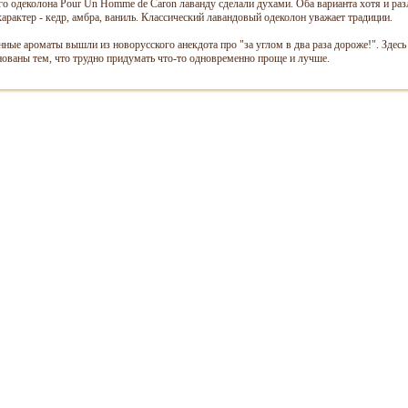
го одеколона Pour Un Homme de Caron лаванду сделали духами. Оба варианта хотя и ра
рактер - кедр, амбра, ваниль. Классический лавандовый одеколон уважает традиции.
онные ароматы вышли из новорусского анекдота про "за углом в два раза дороже!". Здес
ваны тем, что трудно придумать что-то одновременно проще и лучше.