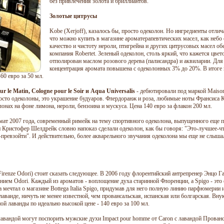
без привлечения золота и бриллиантов.
Золотые цитрусы
Kobe (Xerjoff), казалось бы, просто одеколон. Но ингредиенты отлич
что можно купить в магазине ароматерапевтических масел, как небо
качество и чистоту нероли, птигрейна и других цитрусовых масел об
компания Robertet. Зеленый одеколон, столь яркий, что кажется цве
отполирован маслом розового дерева (палисандра) и аквиларии. Для
концентрация аромата повышена с одеколонных 3% до 20%. В итоге
60 евро за 50 мл.
ur le Matin, Cologne pour le Soir и Aqua Universalis
- дебютировали под маркой Maison 
просто одеколоны, это украшение будуаров. Флердоранж и роза, любимые ноты Франсиса
онах на фоне лимона, нероли, бензоина и мускуса. Цена 140 евро за флакон 200 мл.
мат 2007 года, современный римейк на тему спортивного одеколона, выпущенного еще п
Кристофер Шелдрейк словно напоказ сделали одеколон, как бы говоря: "Это-лучшее-ч
-превзойти". И действительно, более акварельного звучания одеколона мы еще не слыша
Firenze Odori) стоит сказать следующее. В 2006 году флорентийский антрепренер Энцо Г
анием Odori. Каждый из ароматов - воплощение духа старинной Флоренции, а Spigo - это
а мечтал о магазине Bottega Italia Spigo, придумав для него полную линию парфюмерии 
 лаванде, ничуть не менее известной, чем провансальская, испанская или болгарская. Вн
ой лаванды по идеально высокой цене - 140 евро за 100 мл.
 лавандой могут поспорить мужские духи Impact pour homme от Caron с лавандой Прованса