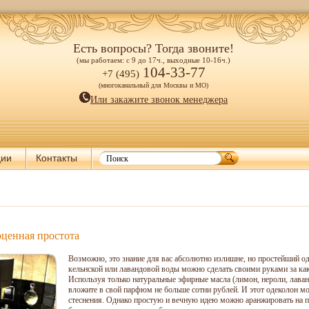
Есть вопросы? Тогда звоните!
(мы работаем: с 9 до 17ч., выходные 10-16ч.)
104-33-77
+7 (495)
(многоканальный для Москвы и МО)
Или закажите звонок менеджера
ции
Контакты
ценная простота
Возможно, это знание для вас абсолютно излишне, но простейший о
кельнской или лавандовой воды можно сделать своими руками за как
Используя только натуральные эфирные масла (лимон, нероли, лаванд
вложите в свой парфюм не больше сотни рублей. И этот одеколон мо
стеснения. Однако простую и вечную идею можно аранжировать на 