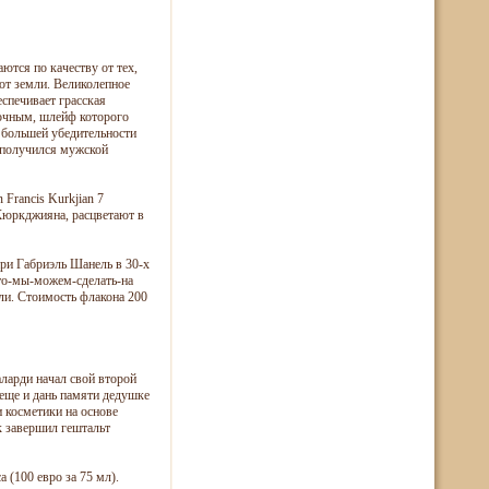
аются по качеству от тех,
 от земли. Великолепное
еспечивает грасская
точным, шлейф которого
 большей убедительности
 получился мужской
Francis Kurkjian 7
 Кюркджияна, расцветают в
ри Габриэль Шанель в 30-х
то-мы-можем-сделать-на
ли. Стоимость флакона 200
аларди начал свой второй
 еще и дань памяти дедушке
и косметики на основе
ук завершил гештальт
 (100 евро за 75 мл).