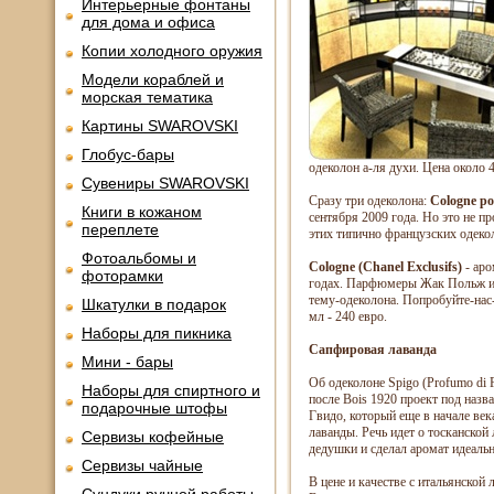
Интерьерные фонтаны
для дома и офиса
Копии холодного оружия
Модели кораблей и
морская тематика
Картины SWAROVSKI
Глобус-бары
одеколон а-ля духи. Цена около 4
Сувениры SWAROVSKI
Сразу три одеколона:
Cologne po
Книги в кожаном
сентября 2009 года. Но это не 
переплете
этих типично французских одекол
Фотоальбомы и
Cologne (Chanel Exclusifs)
- аро
фоторамки
годах. Парфюмеры Жак Польж и 
тему-одеколона. Попробуйте-нас
Шкатулки в подарок
мл - 240 евро.
Наборы для пикника
Сапфировая лаванда
Мини - бары
Об одеколоне Spigo (Profumo di 
Наборы для спиртного и
после Bois 1920 проект под назв
подарочные штофы
Гвидо, который еще в начале век
лаванды. Речь идет о тосканской
Сервизы кофейные
дедушки и сделал аромат идеальн
Сервизы чайные
В цене и качестве с итальянской