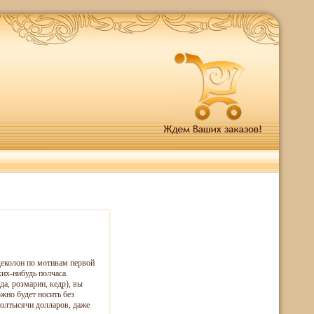
деколон по мотивам первой
их-нибудь полчаса.
а, розмарин, кедр), вы
жно будет носить без
полтысячи долларов, даже