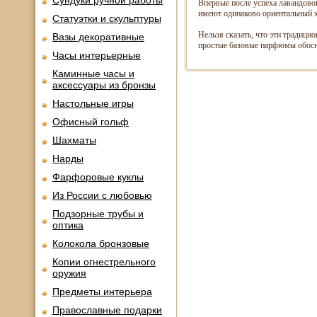
Сундуки ручной работы
Впервые после успеха лавандово
имеют одинаково ориентальный ха
Статуэтки и скульптуры
Нельзя сказать, что эти традици
Вазы декоративные
простые базовые парфюмы обосно
Часы интерьерные
Каминные часы и
аксессуары из бронзы
Настольные игры
Офисный гольф
Шахматы
Нарды
Фарфоровые куклы
Из России с любовью
Подзорные трубы и
оптика
Колокола бронзовые
Копии огнестрельного
оружия
Предметы интерьера
Православные подарки